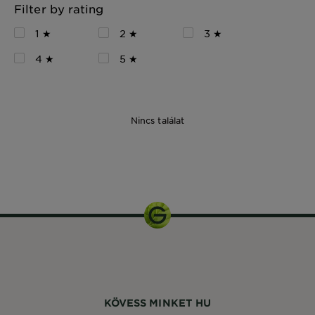
Filter by rating
1 ★
2 ★
3 ★
4 ★
5 ★
Nincs találat
150 ml
KÖVESS MINKET HU