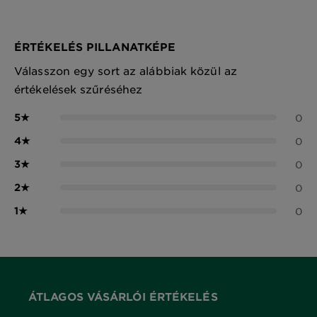
ÉRTÉKELÉS PILLANATKÉPE
Válasszon egy sort az alábbiak közül az
értékelések szűréséhez
5
★
0
4
★
0
3
★
0
2
★
0
1
★
0
ÁTLAGOS VÁSÁRLÓI ÉRTÉKELÉS