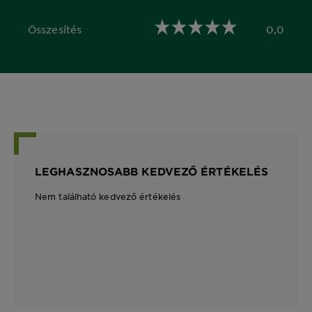
Összesítés
0,0
0,0 out of 5 stars
LEGHASZNOSABB KEDVEZŐ ÉRTÉKELÉS
Nem található kedvező értékelés