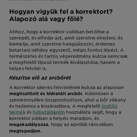
Hogyan vigyük fel a korrektort?
Alapozó alá vagy fölé?
Ahhoz, hogy a korrektor valóban betöltse a
szerepét, és elfedje azt, amit szeretne elrejteni, és
kiemelje, amit szeretne hangsúlyozni, érdemes
betartani néhány egyszerű, mégis fontos lépést. A
természetes és tartós végeredmény kulcsa nemcsak
a megfelelő típusú termék kiválasztása, hanem a
helyes felvitel is.
Készítse elő az arcbőrét
A korrektor sikeres felvitelének kulcsa az alaposan
. Különösen a
megtisztított és hidratált arcbőr
szemkörnyékre összpontosítson, ahol a bőr vékony
és hajlamos a kiszáradásra. A megfelelő
tisztító
termék
és
hidratálókrém
használata segít, hogy a
korrektor jobban a helyén maradjon, és
, hogy az apróbb ráncokban
megakadályozza
.
megtapadjon