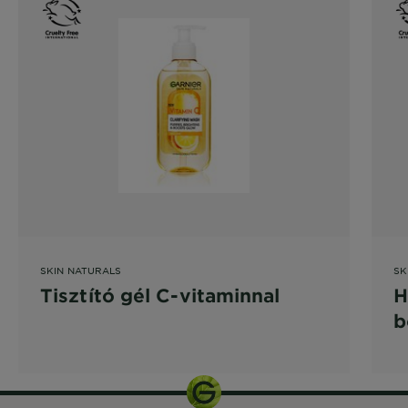
SKIN NATURALS
SK
Tisztító gél C-vitaminnal
H
b
e