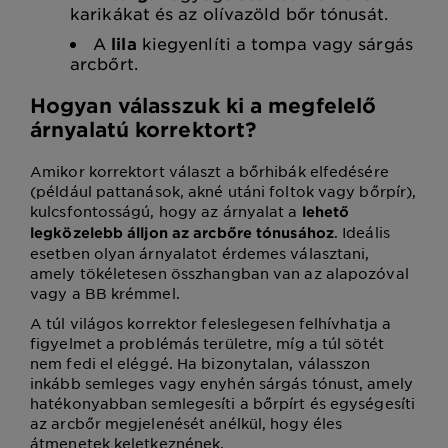
karikákat és az olívazöld bőr tónusát.
A
lila
kiegyenlíti a tompa vagy sárgás
arcbőrt.
Hogyan válasszuk ki a megfelelő
árnyalatú korrektort?
Amikor korrektort választ a bőrhibák elfedésére
(például pattanások, akné utáni foltok vagy bőrpír),
kulcsfontosságú, hogy az árnyalat a
lehető
. Ideális
legközelebb álljon az arcbőre tónusához
esetben olyan árnyalatot érdemes választani,
amely tökéletesen összhangban van az alapozóval
vagy a BB krémmel.
A túl világos korrektor feleslegesen felhívhatja a
figyelmet a problémás területre, míg a túl sötét
nem fedi el eléggé. Ha bizonytalan, válasszon
inkább semleges vagy enyhén sárgás tónust, amely
hatékonyabban semlegesíti a bőrpírt és egységesíti
az arcbőr megjelenését anélkül, hogy éles
átmenetek keletkeznének.