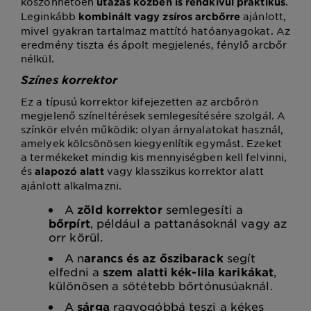
köszönhetően
.
utazás közben is rendkívül praktikus
Leginkább
ajánlott,
kombinált vagy zsíros arcbőrre
mivel gyakran tartalmaz mattító hatóanyagokat. Az
eredmény tiszta és ápolt megjelenés, fénylő arcbőr
nélkül.
Színes korrektor
Ez a típusú korrektor kifejezetten az arcbőrön
megjelenő színeltérések semlegesítésére szolgál. A
színkör elvén működik: olyan árnyalatokat használ,
amelyek kölcsönösen kiegyenlítik egymást. Ezeket
a termékeket mindig kis mennyiségben kell felvinni,
és
vagy klasszikus korrektor alatt
alapozó alatt
ajánlott alkalmazni.
A
zöld korrektor
semlegesíti a
bőrpírt
, például a pattanásoknál vagy az
orr körül.
A n
arancs és az őszibarack
segít
elfedni a
szem alatti kék-lila karikákat
,
különösen a sötétebb bőrtónusúaknál.
A
sárga
ragyogóbbá teszi a kékes