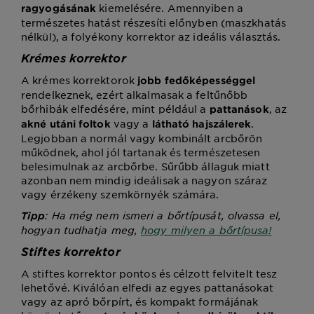
kiemelésére. Amennyiben a
ragyogásának
természetes hatást részesíti előnyben (maszkhatás
nélkül), a folyékony korrektor az ideális választás.
Krémes korrektor
A krémes korrektorok
jobb fedőképességgel
rendelkeznek, ezért alkalmasak a feltűnőbb
bőrhibák elfedésére, mint például a
, az
pattanások
vagy a
.
akné utáni foltok
látható hajszálerek
Legjobban a normál vagy kombinált arcbőrön
működnek, ahol jól tartanak és természetesen
belesimulnak az arcbőrbe. Sűrűbb állaguk miatt
azonban nem mindig ideálisak a nagyon száraz
vagy érzékeny szemkörnyék számára.
: Ha még nem ismeri a bőrtípusát, olvassa el,
Tipp
hogyan tudhatja meg,
hogy milyen a bőrtípusa!
Stiftes korrektor
A stiftes korrektor pontos és célzott felvitelt tesz
lehetővé. Kiválóan elfedi az egyes pattanásokat
vagy az apró bőrpírt, és kompakt formájának