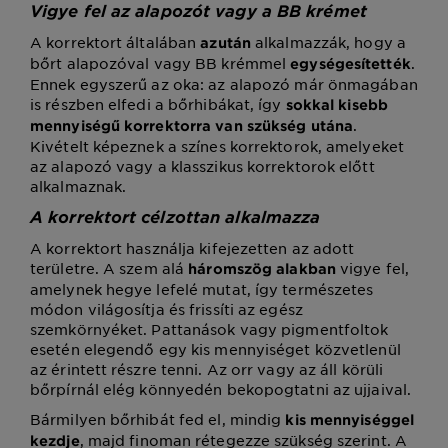
Vigye fel az alapozót vagy a BB krémet
A korrektort általában
alkalmazzák, hogy a
azután
bőrt alapozóval vagy BB krémmel
.
egységesítették
Ennek egyszerű az oka: az alapozó már önmagában
is részben elfedi a bőrhibákat, így
sokkal kisebb
.
mennyiségű korrektorra van szükség utána
Kivételt képeznek a színes korrektorok, amelyeket
az alapozó vagy a klasszikus korrektorok előtt
alkalmaznak.
A korrektort célzottan alkalmazza
A korrektort használja kifejezetten az adott
területre. A szem alá
vigye fel,
háromszög alakban
amelynek hegye lefelé mutat, így természetes
módon világosítja és frissíti az egész
szemkörnyéket. Pattanások vagy pigmentfoltok
esetén elegendő egy kis mennyiséget közvetlenül
az érintett részre tenni. Az orr vagy az áll körüli
bőrpírnál elég könnyedén bekopogtatni az ujjaival.
Bármilyen bőrhibát fed el, mindig
kis mennyiséggel
, majd finoman rétegezze szükség szerint. A
kezdje