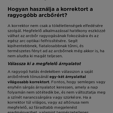
Hogyan használja a korrektort a
ragyogóbb arcbőrért?
A korrektor nem csak a tökéletlenségek elfedésére
szolgál. Megfelelő alkalmazással hatékony eszközzé
válhat az arcbőr ragyogásának fokozására és az
egész arc optikai felfrissítésére. Segít
kipihentebbnek, fiatalosabbnak tűnni, és
természetes fényt ad az arcbőrnek még akkor is, ha
nem aludta ki magát teljesen.
Válassza ki a megfelelő árnyalatot
A ragyogó hatás érdekében válasszon a saját
arcbőrének tónusánál
egy-két árnyalattal
. Fontos, hogy semleges vagy
világosabb korrektort
enyhén sárgás árnyalatot keressen, amely a nap
folyamán nem sötétedik be, és nem változtatja meg
a színét narancssárgára vagy szürkésre. Ha a
korrektor túl világos, vagy az altónusa nem
megfelelő, az fáradtabb megjelenést
eredményezhet, valamint természetellenes