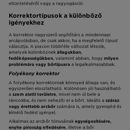
eltüntetéséről vagy a ragyogásról.
Korrektortípusok a különböző
igényekhez
A korrektor nagyszerű segítőtárs a mindennapi
arcápolásban, de csak akkor, ha a megfelelő típust
választja. A piacon többféle változat létezik,
amelyek különböznek
,
állagukban
, valamint abban, hogy
fedőképességükben
milyen
a legalkalmasabbak.
problémára vagy bőrtípusra
Folyékony korrektor
A folyékony korrektornak könnyed állaga van, és
egyszerűen eloszlatható. Különösen jól használható
a
, mivel nem ül bele a
szem alatti területre
ráncokba, és nem nehezíti el a bőrt. Ideális a
száraz
számára is, amely gyengéd és
vagy érettebb arcbőr
kímélő fedést igényel.
Alkalmas az arcbőr tónusának
egységesítésére,
, illetve a bőr
enyhe pirosság elfedésére