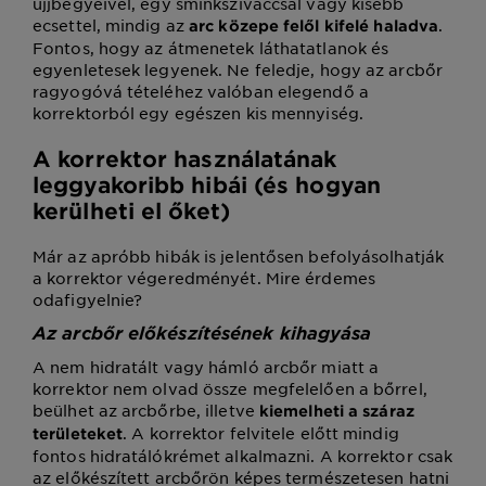
ujjbegyeivel, egy sminkszivaccsal vagy kisebb
ecsettel, mindig az
.
arc közepe felől kifelé haladva
Fontos, hogy az átmenetek láthatatlanok és
egyenletesek legyenek. Ne feledje, hogy az arcbőr
ragyogóvá tételéhez valóban elegendő a
korrektorból egy egészen kis mennyiség.
A korrektor használatának
leggyakoribb hibái (és hogyan
kerülheti el őket)
Már az apróbb hibák is jelentősen befolyásolhatják
a korrektor végeredményét. Mire érdemes
odafigyelnie?
Az arcbőr előkészítésének kihagyása
A nem hidratált vagy hámló arcbőr miatt a
korrektor nem olvad össze megfelelően a bőrrel,
beülhet az arcbőrbe, illetve
kiemelheti a száraz
. A korrektor felvitele előtt mindig
területeket
fontos hidratálókrémet alkalmazni. A korrektor csak
az előkészített arcbőrön képes természetesen hatni