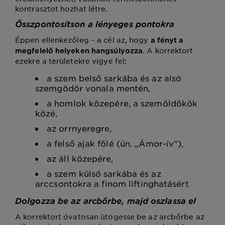
kontrasztot hozhat létre.
Összpontosítson a lényeges pontokra
Éppen ellenkezőleg – a cél az, hogy
a fényt a
. A korrektort
megfelelő helyeken hangsúlyozza
ezekre a területekre vigye fel:
a szem belső sarkába és az alsó
szemgödör vonala mentén,
a homlok közepére, a szemöldökök
közé,
az orrnyeregre,
a felső ajak fölé (ún. „Ámor-ív“),
az áll közepére,
a szem külső sarkába és az
arccsontokra a finom liftinghatásért
Dolgozza be az arcbőrbe, majd oszlassa el
A korrektort óvatosan ütögesse be az arcbőrbe az