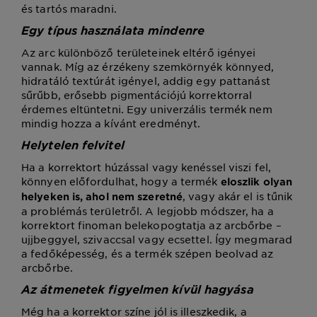
és tartós maradni.
Egy típus használata mindenre
Az arc különböző területeinek eltérő igényei
vannak. Míg az érzékeny szemkörnyék könnyed,
hidratáló textúrát igényel, addig egy pattanást
sűrűbb, erősebb pigmentációjú korrektorral
érdemes eltüntetni. Egy univerzális termék nem
mindig hozza a kívánt eredményt.
Helytelen felvitel
Ha a korrektort húzással vagy kenéssel viszi fel,
könnyen előfordulhat, hogy a termék
eloszlik olyan
, vagy akár el is tűnik
helyeken is, ahol nem szeretné
a problémás területről. A legjobb módszer, ha a
korrektort finoman belekopogtatja az arcbőrbe –
ujjbeggyel, szivaccsal vagy ecsettel. Így megmarad
a fedőképesség, és a termék szépen beolvad az
arcbőrbe.
Az átmenetek figyelmen kívül hagyása
Még ha a korrektor színe jól is illeszkedik, a