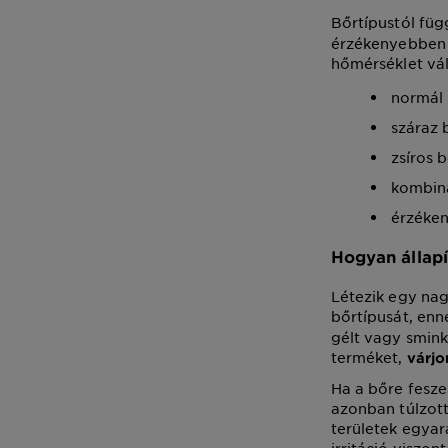
Bőrtípustól füg
érzékenyebben r
hőmérséklet vál
normál
száraz 
zsíros 
kombiná
érzéken
Hogyan állapí
Létezik egy na
bőrtípusát, enn
gélt vagy smink
terméket,
várjo
Ha a bőre fesze
azonban túlzott
területek egyar