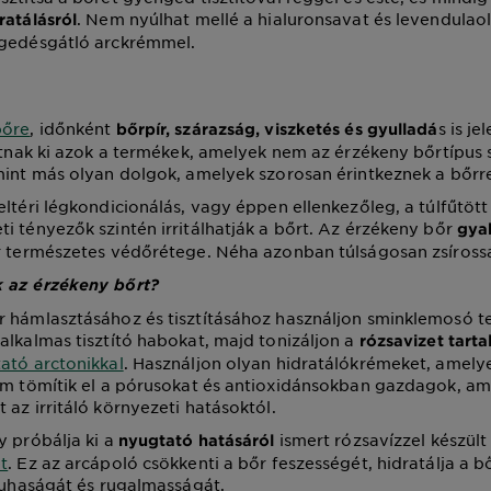
. Nem nyúlhat mellé a hialuronsavat és levendulao
ratálásról
egedésgátló arckrémmel.
bőre
, időnként
s is je
bőrpír, szárazság, viszketés és gyulladá
hatnak ki azok a termékek, amelyek nem az érzékeny bőrtípus
mint más olyan dolgok, amelyek szorosan érintkeznek a bőrre
eltéri légkondicionálás, vagy éppen ellenkezőleg, a túlfűtött
i tényezők szintén irritálhatják a bőrt. Az érzékeny bőr
gya
r természetes védőrétege. Néha azonban túlságosan zsírossá
 az érzékeny bőrt?
 hámlasztásához és tisztításához használjon sminklemosó t
alkalmas tisztító habokat, majd tonizáljon a
rózsavizet tart
ató arctonikkal
. Használjon olyan hidratálókrémeket, amelye
em tömítik el a pórusokat és antioxidánsokban gazdagok, a
 az irritáló környezeti hatásoktól.
y próbálja ki a
ismert rózsavízzel készül
nyugtató hatásáról
t
. Ez az arcápoló csökkenti a bőr feszességét, hidratálja a b
 puhaságát és rugalmasságát.