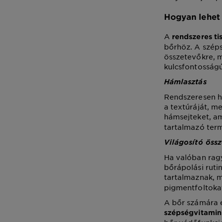
Hogyan lehet 
A
rendszeres tis
bőrhöz. A széps
összetevőkre, m
kulcsfontosság
Hámlasztás
Rendszeresen ha
a textúráját, m
hámsejteket, a
tartalmazó ter
Világosító öss
Ha valóban rag
bőrápolási ruti
tartalmaznak, 
pigmentfoltokat
A bőr számára 
szépségvitami