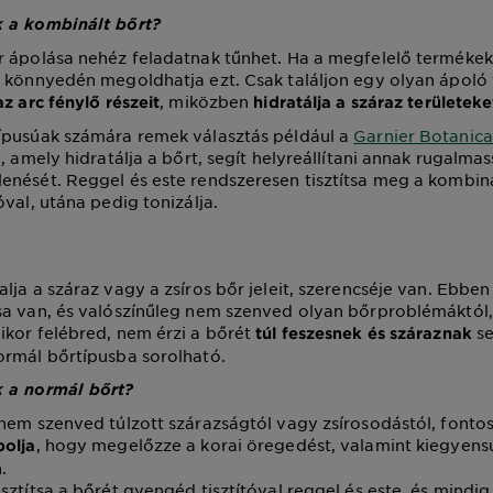
 a kombinált bőrt?
 ápolása nehéz feladatnak tűnhet. Ha a megfelelő termékek
 könnyedén megoldhatja ezt. Csak találjon egy olyan ápoló
, miközben
az arc fénylő részeit
hidratálja a száraz területeke
ípusúak számára remek választás például a
Garnier Botanica
, amely hidratálja a bőrt, segít helyreállítani annak rugalma
nését. Reggel és este rendszeresen tisztítsa meg a kombiná
val, utána pedig tonizálja.
lja a száraz vagy a zsíros bőr jeleit, szerencséje van. Ebbe
a van, és valószínűleg nem szenved olyan bőrproblémáktól,
kor felébred, nem érzi a bőrét
se
túl feszesnek és száraznak
ormál bőrtípusba sorolható.
 a normál bőrt?
nem szenved túlzott szárazságtól vagy zsírosodástól, fonto
, hogy megelőzze a korai öregedést, valamint kiegyens
polja
.
sztítsa a bőrét gyengéd tisztítóval reggel és este, és mind