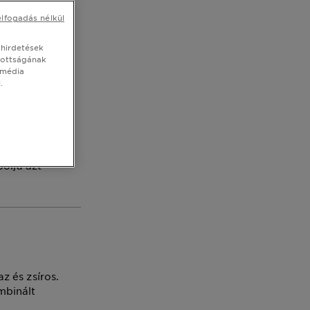
hogy
elfogadás nélkül
 hirdetések
tottságának
 média
.
 így a bőrnek
k, hogyan
polja azt
z és zsíros.
mbinált