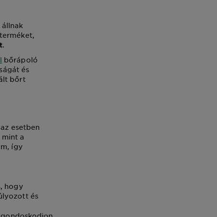
 állnak
 terméket,
.
t
l
bőrápoló
sságát és
lt bőrt
n az esetben
 mint a
m, így
s, hogy
úlyozott és
ig gondoskodjon