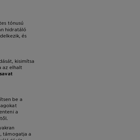
tes tónusú
n hidratáló
delkezik, és
ását, kisimítsa
 az elhalt
lsavat
ítsen be a
yagokat
enteni a
től.
yakran
t, támogatja a