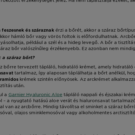
nt fokozott érzékenységet jelez. Ha nem tapasztalja ezeket, 
n
érzi a bőrét, akkor a száraz bőrtípu
feszesnek és száraznak
akkor hámló bőr vagy vörös foltok is előfordulhatnak. Arcbőr
lyásolhatja, például a szél és a hideg levegő. A bőr a tisztítás 
száraz bőr valószínűleg érzékenyebb. Ez azonban nem mindig
 a száraz bőrt?
z bőrre tervezett tápláló, hidratáló krémet, amely hidratáló
tartalmaz, így alaposan táplálhatja a bőrt anélkül, ho
nsavat
krémek szintén előnyösek. Az arckrémet alkalmazza
eramidos
ztítás után.
ul a
Garnier Hyaluronic Aloe
tápláló nappali és éjszakai krém
 – a nyugtató hatású aloe verát és hialuronsavat tartalmaz
l van az arcbőrre. Mindig távolítsa el sminket a száraz bőrről
val, olajos sminklemosóval vagy alkoholmentes arctisztító