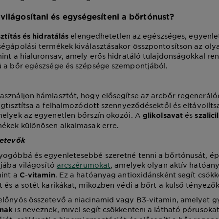
világosítani és egységesíteni a bőrtónust?
elengedhetetlen az egészséges, egyenle
ztítás és hidratálás
égápolási termékek kiválasztásakor összpontosítson az olya
int a hialuronsav, amely erős hidratáló tulajdonságokkal ren
ú a bőr egészsége és szépsége szempontjából.
sználjon hámlasztót, hogy elősegítse az arcbőr regenerálód
egtisztítsa a felhalmozódott szennyeződésektől és eltávolítsa
melyek az egyenetlen bőrszín okozói. A
és
glikolsavat
szalici
mékek különösen alkalmasak erre.
zetevők
yogóbbá és egyenletesebbé szeretné tenni a bőrtónusát, ép
njába világosító
arcszérumokat
, amelyek olyan aktív hatóan
mint a
-
. Ez a hatóanyag antioxidánsként segít csökk
C
vitamin
 és a sötét karikákat, miközben védi a bőrt a külső tényezők
előnyös összetevő a niacinamid vagy B3-vitamin, amelyet g
is neveznek, mivel segít csökkenteni a látható pórusoka
nnak