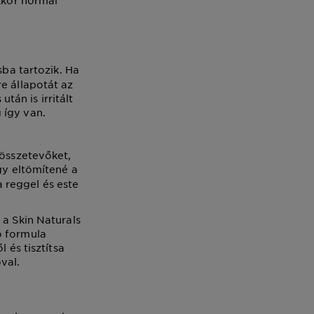
akkor normál
sba tartozik. Ha
e állapotát az
után is irritált
 így van.
 összetevőket,
gy eltömítené a
 reggel és este
 a Skin Naturals
ó formula
 és tisztítsa
val.