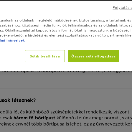
an tudhatjuk meg, 
Folytatás 
en a bőrtípusunk?
sználunk az oldalunk megfelelő működésének biztosításához, a tartalmak és
szabásához, közösségi média funkciók felkínálásához és az oldalunk látoga
z. Oldalhasználattal kapcsolatos információkat is megosztunk a közösségi
július 21, 2025
tevékenykedő, a hirdetési és elemzési szolgáltatásokat nyújtó partnereinkkel
mi irányelvek
ÁS
CIKK
BŐRÁPOLÁS RUTIN
Sütik beállítása
Összes süti elfogadása
rete a megfelelő bőrápolási rutin kialakításának első lépése,
termékeket választhatja ki. Ebben a cikkben tippeket adun
z arcbőre típusát a bőrtípus teszt elvégzésével, és hogyan á
usok léteznek?
dülálló, és különböző szükségletekkel rendelkezik, viszont
n csak
különböztetünk meg: normál, szára
három fő bőrtípust
knek egynél több bőrtípusa is lehet, ez az úgynevezett ko