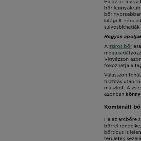
Ha az orra és a 
bőr leggyakrabb
bőr gyorsabban
kitágult póruso
súlyosbíthatják 
Hogyan ápoljuk
A
zsíros bőr
ese
megakadályozza
Vigyázzon azonb
fokozhatja a fa
Válasszon tehá
tisztítás után t
maszkot. A zsír
azonban
könny
Kombinált bő
Ha az arcbőre s
bőrrel rendelke
bőrtípus is jel
területek kezel