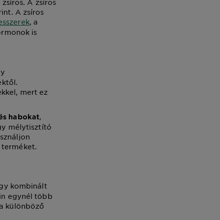
zsíros. A zsíros
int. A zsíros
esszerek
, a
hormonok is
gy
ktől.
kkel, mert ez
,
 és habokat
gy mélytisztító
sználjon
ó terméket.
hogy kombinált
ein egynél több
 a különböző