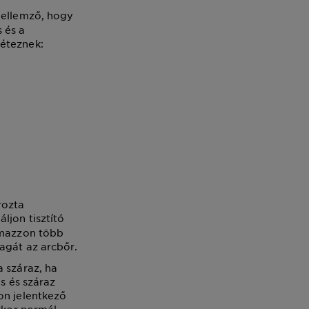
jellemző, hogy
 és a
léteznek:
rozta
áljon tisztító
almazzon több
magát az arcbőr.
a száraz, ha
s és száraz
on jelentkező