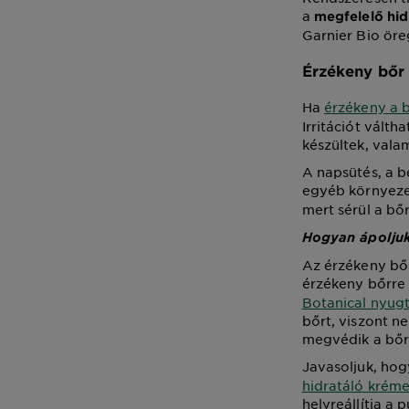
a
megfelelő hid
Garnier Bio ör
Érzékeny bőr
Ha
érzékeny a 
Irritációt vált
készültek, vala
A napsütés, a b
egyéb környezet
mert sérül a bő
Hogyan ápoljuk
Az érzékeny bőr
érzékeny bőrre 
Botanical nyugt
bőrt, viszont n
megvédik a bőrt
Javasoljuk, hog
hidratáló kréme
helyreállítja a