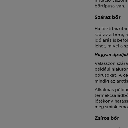
irritáció viszo
bőrtípusa van.
Száraz bőr
Ha tisztítás utá
száraz a bőre, 
időjárás is befo
lehet, mivel a 
Hogyan ápoljuk
Válasszon szára
például
hialuro
pórusokat. A
c
mindig az arctis
Alkalmas példá
termékcsaládból
jótékony hatássa
meg sminklemosó
Zsíros bőr