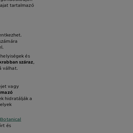
lajat tartalmazó
lentkezhet.
 számára
l.
 helyiségek és
,
krabban száraz
 válhat.
ejet vagy
almazó
k hidratálják a
melyek
t
Botanical
őrt és