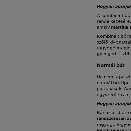
Hogyan ápoljuk
A kombinált bőr
rendelkezésére,
amely
mattítja 
Kombinált bőrt
szőlő kivonattal
ragyogó megjele
gyengéd tisztító
Normál bőr
Ha nem tapaszta
normál bőrtípus
pattanások. Ami
egyszerűen a n
Hogyan ápoljuk
Bár az arcbőre 
rendszeresen á
ragyogó legyen
Rendszeresen ti