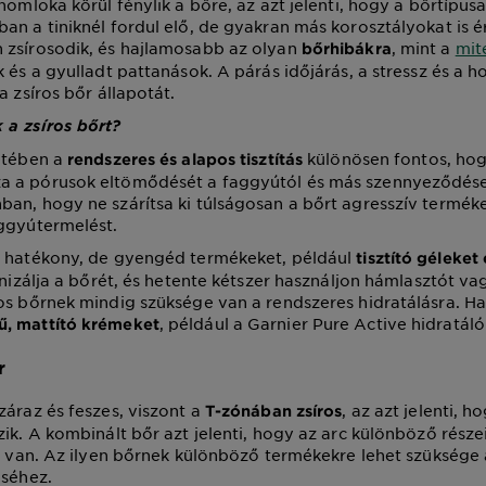
homloka körül fénylik a bőre, az azt jelenti, hogy a bőrtípusa 
an a tiniknél fordul elő, de gyakran más korosztályokat is ér
 zsírosodik, és hajlamosabb az olyan
, mint a
mit
bőrhibákra
k és a gyulladt pattanások. A párás időjárás, a stressz és a 
a zsíros bőr állapotát.
 a zsíros bőrt?
tében a
különösen fontos, ho
rendszeres és alapos tisztítás
 a pórusok eltömődését a faggyútól és más szennyeződése
an, hogy ne szárítsa ki túlságosan a bőrt agresszív terméke
ggyútermelést.
t hatékony, de gyengéd termékeket, például
tisztító géleket
onizálja a bőrét, és hetente kétszer használjon hámlasztót va
os bőrnek mindig szüksége van a rendszeres hidratálásra. Ha
, például a Garnier Pure Active hidratál
ű, mattító krémeket
r
záraz és feszes, viszont a
, az azt jelenti, 
T-zónában zsíros
zik. A kombinált bőr azt jelenti, hogy az arc különböző rész
en van. Az ilyen bőrnek különböző termékekre lehet szüksége
éséhez.