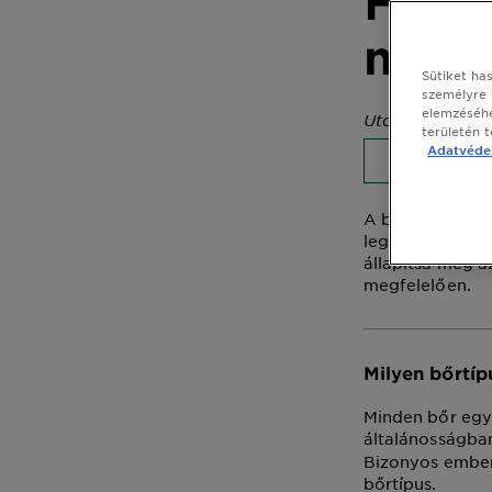
Hogy
mily
Sütiket ha
személyre 
elemzéséhe
Utolsó frissítés 
területén 
Adatvédel
BŐRÁPOL
A bőrtípus isme
legmegfelelőbb 
állapítsa meg a
megfelelően.
Milyen bőrtíp
Minden bőr egye
általánosságba
Bizonyos embere
bőrtípus.