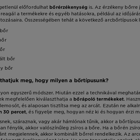
getlenül előfordulhat
is. Az érzékeny bőrre 
bőrérzékenység
eagál a termékekre és egyéb hatásokra, például az időjárás
tozásaira. Összességében tehát a következő arcbőrtípusok 
 bőr
bőr
bőr
lt bőr
y bőr
thatjuk meg, hogy milyen a bőrtípusunk?
gyon egyszerű módszer. Miután ezzel a technikával meghatá
ek megfelelően kiválaszthatja a
. Haszn
bőrápoló termékeket
lemosót, és alaposan tisztítsa meg az arcát. Ezután ne alk
, és figyelje meg, hogyan néz ki és hogyan érzi 
n 30 percet
snek, száraznak, vagy akár hámlónak tűnik, akkor a bőrtípus
an fénylik, akkor valószínűleg zsíros a bőre. Ha a bőrén zsíro
ánt megjelennek, akkor kombinált bőrrel rendelkezik. Az arc