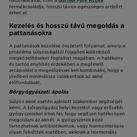
Garnier Pure Active
termékcsaládja, hosszú távon egészséges arcbőrt
érhet el.
Kezelés és hosszú távú megoldás a
pattanásokra
A pattanások kezelése összetett folyamat, amely a
probléma súlyosságától függően különböző
megközelítéseket foglalhat magában. A hatékony
és tartós enyhítés érdekében a megfelelő
arcápolást a megelőzéssel kell kombinálni, hogy a
jövőben minimálisra csökkentsük az akné
előfordulását.
Bőrgyógyászati ápolás
Súlyos akné esetén ajánlott szakember segítségét
kérni. A bőrgyógyász helyi kezelést vagy erősebb
gyógyszereket írhat fel, hogy segítsen hatékonyan
megoldani az aknét. A gyógyszerek közé
tartozhatnak antibiotikumok, vagy hormonterápia
olyan felnőttek esetében, akiknek a hormonális