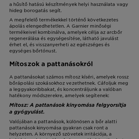
a hűsítő hatású készítmények helyi használata vagy
hideg borogatás segít.
A megfelelő termékekkel történő következetes
ápolás elengedhetetlen. A Garnier minőségi
termékeivel kombinálva, amelyek célja az arcbőr
regenerálása és egységesítése, látható javulást
érhet el, és visszanyerheti az egészséges és
egységes bőrtónust.
Mítoszok a pattanásokról
A pattanásokat számos mítosz kíséri, amelyek rossz
bőrápolási szokásokhoz vezethetnek. Cáfoljuk meg
a leggyakoribbakat, és koncentráljunk a valóban
hatékony módszerekre, amelyek segítenek:
Mítosz: A pattanások kinyomása felgyorsítja
a gyógyulást.
Valójában a pattanások, különösen a bőr alatti
pattanások kinyomása gyakran csak ront a
helyzeten. A környező szövetek irritációja, a