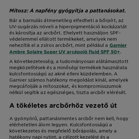
Mítosz: A napfény gyógyítja a pattanásokat.
Bár a barnulás átmenetileg elfedheti a bőrpírt, az
UV-sugárzás növeli a hiperpigmentáció kockázatát
és károsítja az arcbőrt. Ehelyett használjon SPF-
védelemmel ellátott termékeket, amelyek nem
nehezítik el a zsíros arcbőrt, mint például a
Garnier
.
Ambre Solaire Super UV arcápoló fluid SPF 50+
A következetesség, a tudományosan alátámasztott
megközelítések és a minőségi termékek használata
kulcsfontosságú az akné elleni küzdelemben. A
Garnier számos hatékony megoldást kínál, amelyek
megcáfolják a mítoszokat, és kompromisszumok
nélkül segítik az egészséges, tiszta arcbőr elérését.
A tökéletes arcbőrhöz vezető út
A gyönyörű, pattanásmentes arcbőr nem kell, hogy
elérhetetlen álom legyen. Kulcsfontosságú a
következetes és megfelelő bőrápolás, amely a
hatékony napi rutint, a célzott kezelést és a