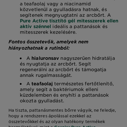
a teafaolaj vagy a niacinamid
közvetlenül a gyulladásra hatnak, és
segítenek megnyugtatni az arcbőrt. A
Pure Active tisztító gél mitesszerek ellen
aktív szénnel
ideális a pattanások és
mitesszerek kezelésére.
Fontos összetevők, amelyek nem
hiányozhatnak a rutinból:
A
hialuronsav
nagyszerűen hidratálja
és nyugtatja az arcbőrt. Segít
regenerálni az arcbőrt és támogatja
annak rugalmasságát.
A
teafaolaj
természetes fertőtlenítő,
amely segít a baktériumok elleni
küzdelemben és enyhíti a pattanások
okozta gyulladást.
Ha tiszta, pattanásmentes bőrre vágyik, ne feledje,
hogy a rendszeres ápolással ezekkel az
összetevőkkel és az olyan hatékony termékek
használatával, mint a