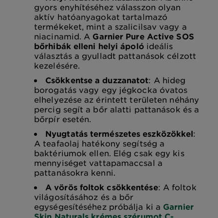
gyors enyhítéséhez válasszon olyan
aktív hatóanyagokat tartalmazó
termékeket, mint a szalicilsav vagy a
niacinamid. A
Garnier Pure Active SOS
bőrhibák elleni helyi ápoló
ideális
választás a gyulladt pattanások célzott
kezelésére.
Csökkentse a duzzanatot
: A hideg
borogatás vagy egy jégkocka óvatos
elhelyezése az érintett területen néhány
percig segít a bőr alatti pattanások és a
bőrpír esetén.
Nyugtatás természetes eszközökkel
:
A teafaolaj hatékony segítség a
baktériumok ellen. Elég csak egy kis
mennyiséget vattapamaccsal a
pattanásokra kenni.
A vörös foltok csökkentése
: A foltok
világosításához és a bőr
egységesítéséhez próbálja ki a
Garnier
Skin Naturals krémes szérumot C-