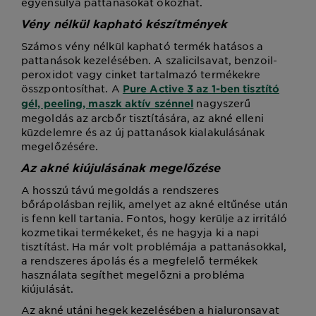
egyensúlya pattanásokat okozhat.
Vény nélkül kapható készítmények
Számos vény nélkül kapható termék hatásos a
pattanások kezelésében. A szalicilsavat, benzoil-
peroxidot vagy cinket tartalmazó termékekre
összpontosíthat. A
Pure Active 3 az 1-ben tisztító
nagyszerű
gél, peeling, maszk aktív szénnel
megoldás az arcbőr tisztítására, az akné elleni
küzdelemre és az új pattanások kialakulásának
megelőzésére.
Az akné kiújulásának megelőzése
A hosszú távú megoldás a rendszeres
bőrápolásban rejlik, amelyet az akné eltűnése után
is fenn kell tartania. Fontos, hogy kerülje az irritáló
kozmetikai termékeket, és ne hagyja ki a napi
tisztítást. Ha már volt problémája a pattanásokkal,
a rendszeres ápolás és a megfelelő termékek
használata segíthet megelőzni a probléma
kiújulását.
Az akné utáni hegek kezelésében a hialuronsavat