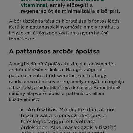
vitaminnal
, amely elősegíti a
regenerációt és minimalizálja a bőrpírt.
A bőr tisztán tartása és hidratálása is fontos lépés.
Kerülje a pattanások kinyomását, amely ronthat a
helyzeten, és összpontosítson a gyors hatású
termékekre.
A pattanásos arcbőr ápolása
A megfelelő bőrápolás a tiszta, pattanásmentes
arcbőr elérésének kulcsa. Ha egészséges és
pattanásmentes bőrt szeretne, fontos, hogy
rendszeres rutint kövessen, amely magában foglalja
a tisztítást, a hidratálást és a kezelést. Bemutatunk
néhány alapvető lépést a pattanások elleni
küzdelemhez:
Arctisztítás
: Mindig kezdjen alapos
tisztítással a szennyeződések és a
felesleges faggyú eltávolítása
érdekében. Alkalmasak azok a tisztító
gélek, amelyek nem tartalmaznak