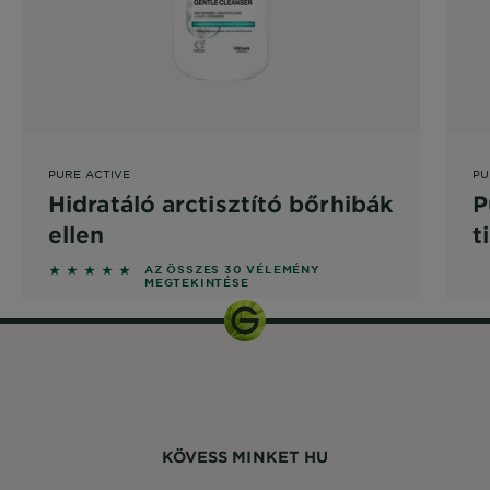
PURE ACTIVE
PU
Hidratáló arctisztító bőrhibák
P
ellen
t
b
5 out of 5 stars based on reviews
AZ ÖSSZES 30 VÉLEMÉNY
MEGTEKINTÉSE
KÖVESS MINKET HU