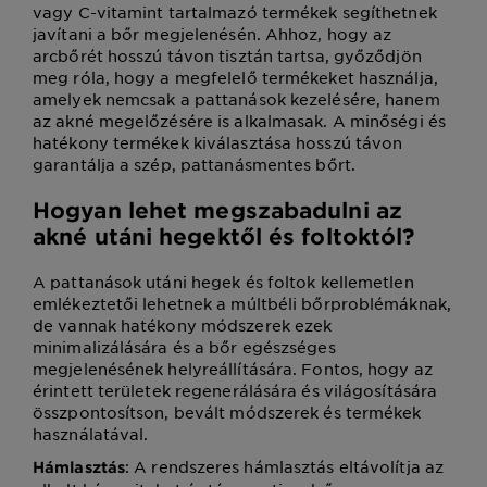
vagy C-vitamint tartalmazó termékek segíthetnek
javítani a bőr megjelenésén. Ahhoz, hogy az
arcbőrét hosszú távon tisztán tartsa, győződjön
meg róla, hogy a megfelelő termékeket használja,
amelyek nemcsak a pattanások kezelésére, hanem
az akné megelőzésére is alkalmasak. A minőségi és
hatékony termékek kiválasztása hosszú távon
garantálja a szép, pattanásmentes bőrt.
Hogyan lehet megszabadulni az
akné utáni hegektől és foltoktól?
A pattanások utáni hegek és foltok kellemetlen
emlékeztetői lehetnek a múltbéli bőrproblémáknak,
de vannak hatékony módszerek ezek
minimalizálására és a bőr egészséges
megjelenésének helyreállítására. Fontos, hogy az
érintett területek regenerálására és világosítására
összpontosítson, bevált módszerek és termékek
használatával.
: A rendszeres hámlasztás eltávolítja az
Hámlasztás