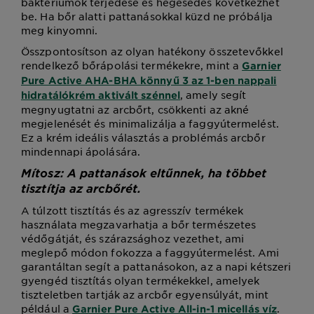
baktériumok terjedése és hegesedés következhet
be. Ha bőr alatti pattanásokkal küzd ne próbálja
meg kinyomni.
Összpontosítson az olyan hatékony összetevőkkel
rendelkező bőrápolási termékekre, mint a
Garnier
Pure Active AHA-BHA könnyű 3 az 1-ben nappali
, amely segít
hidratálókrém aktivált szénnel
megnyugtatni az arcbőrt, csökkenti az akné
megjelenését és minimalizálja a faggyútermelést.
Ez a krém ideális választás a problémás arcbőr
mindennapi ápolására.
Mítosz: A pattanások eltűnnek, ha többet
tisztítja az arcbőrét.
A túlzott tisztítás és az agresszív termékek
használata megzavarhatja a bőr természetes
védőgátját, és szárazsághoz vezethet, ami
meglepő módon fokozza a faggyútermelést. Ami
garantáltan segít a pattanásokon, az a napi kétszeri
gyengéd tisztítás olyan termékekkel, amelyek
tiszteletben tartják az arcbőr egyensúlyát, mint
például a
.
Garnier Pure Active All-in-1 micellás víz