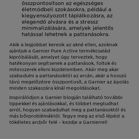
összpontosítson az egészséges
életmódbeli szokásokra, például a
kiegyensúlyozott táplálkozásra, az
elegendő alvásra és a stressz
minimalizálására, amelyek jelentős
hatással lehetnek a pattanásokra.
Akik a legjobbat keresik az akné ellen, azoknak
ajánljuk a Garnier Pure Active termékcsalád
kipróbálását, amelyet úgy terveztek, hogy
hatékonyan segítsenek a pattanások, foltok és
mitesszerek elleni küzdelemben. Akár meg akar
szabadulni a pattanásoktól az arcán, akár a hosszú
távú megelőzésre összpontosít, a Garnier az ápolás
minden szakaszára kínál megoldásokat.
Inspirálódjon a Garnier blogján található további
tippekkel és ajánlásokkal, és többet megtudhat
arról, hogyan szabadulhat meg a pattanásoktól és
más bőrproblémáktól. Tegye meg az első lépést a
tökéletes arcbőr felé – kezdje a Garnierrel!