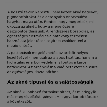
A hosszú távon keresztül nem kezelt akné hegeket,
pigmentfoltokat és alacsonyabb önbecsülést
hagyhat maga után. Fontos, hogy megértsük, mi
okozza az aknét, hogy a megelőzésre
összpontosíthassunk. A rendszeres bőrápolás, az
egészséges életmód és a hatékony termékek
használata jelentősen segíthet csökkenteni a
megjelenését.
A pattanások megelőzhetők az arcbőr helyes
kezelésével – nemcsak az alapos tisztítás, hanem a
hidratálás és a bőr védelme is fontos a káros
hatásoktól. Az arcápolásba való befektetés a kulcs
az egészséges, tiszta bőrhöz.
Az akné típusai és a sajátosságaik
Az akné különböző formákat ölthet, és mindegyik
más megközelítést igényel. A leggyakoribb típusok
a következők: