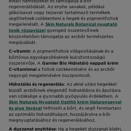
elhalt hámsejteket és támogatja a bőr
regenerálódását. Az enyhe savakat, például
glikolsavat vagy tejsavat tartalmazó termékek
segíthetnek csökkenteni a hegek és pigmentfoltok
megjelenését. A
Skin Naturals Botanical nyugtató
gyengéd összetevőinek
tonik rózsavízzel
köszönhetően támogatja az arcbőr természetes
megújulását.
: A pigmentfoltok világosításának és a
C-vitamin
bőrtónus egységesítésének kulcsfontosságú
összetevője. A
Garnier Bio Hidratáló nappali krém
a foltok csökkentésére és az arcbőr
C-vitaminnal
ragyogó megjelenésére összpontosít.
: Az akné utáni hegekkel
Hidratálás és regenerálás
küzdő arcbőrnek elegendő hidratálásra és ápolásra
van szüksége a gyorsabb gyógyulás érdekében. A
Skin Naturals Nyugtató tisztító krém hialuronsavval
felfrissíti a bőrt, és segít fenntartani
és aloe Verával
az optimális hidratáltságot, hozzájárulva a bőr
megnyugtatásához és regenerálásához.
: Ha a hegeket duzzanat kíséri,
A duzzanat enyhítése