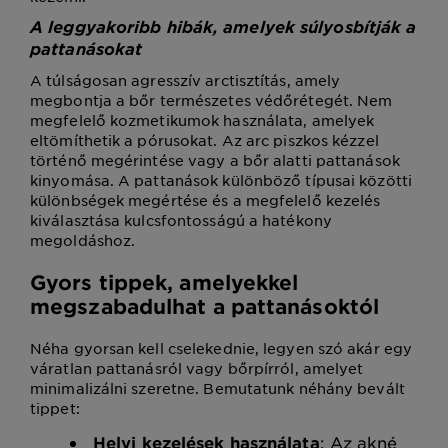
A leggyakoribb hibák, amelyek súlyosbítják a
pattanásokat
A túlságosan agresszív arctisztítás, amely
megbontja a bőr természetes védőrétegét. Nem
megfelelő kozmetikumok használata, amelyek
eltömíthetik a pórusokat. Az arc piszkos kézzel
történő megérintése vagy a bőr alatti pattanások
kinyomása. A pattanások különböző típusai közötti
különbségek megértése és a megfelelő kezelés
kiválasztása kulcsfontosságú a hatékony
megoldáshoz.
Gyors tippek, amelyekkel
megszabadulhat a pattanásoktól
Néha gyorsan kell cselekednie, legyen szó akár egy
váratlan pattanásról vagy bőrpírról, amelyet
minimalizálni szeretne. Bemutatunk néhány bevált
tippet:
Helyi kezelések használata
: Az akné