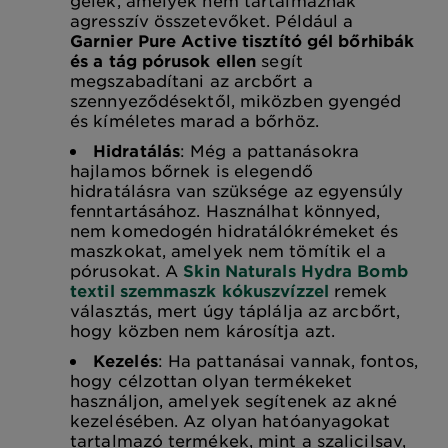
agresszív összetevőket. Például a
Garnier Pure Active tisztító gél bőrhibák
és a tág pórusok ellen
segít
megszabadítani az arcbőrt a
szennyeződésektől, miközben gyengéd
és kíméletes marad a bőrhöz.
Hidratálás
: Még a pattanásokra
hajlamos bőrnek is elegendő
hidratálásra van szüksége az egyensúly
fenntartásához. Használhat könnyed,
nem komedogén hidratálókrémeket és
maszkokat, amelyek nem tömítik el a
pórusokat. A
Skin Naturals Hydra Bomb
textil szemmaszk kókuszvízzel
remek
választás, mert úgy táplálja az arcbőrt,
hogy közben nem károsítja azt.
Kezelés
: Ha pattanásai vannak, fontos,
hogy célzottan olyan termékeket
használjon, amelyek segítenek az akné
kezelésében. Az olyan hatóanyagokat
tartalmazó termékek, mint a szalicilsav,