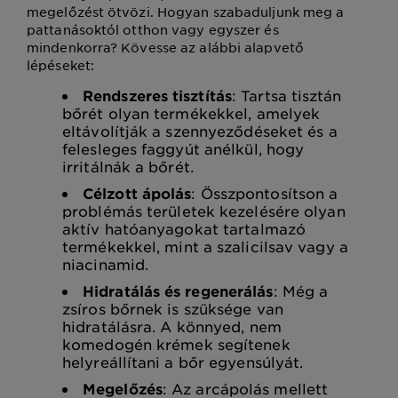
megelőzést ötvözi. Hogyan szabaduljunk meg a
pattanásoktól otthon vagy egyszer és
mindenkorra? Kövesse az alábbi alapvető
lépéseket:
Rendszeres tisztítás
: Tartsa tisztán
bőrét olyan termékekkel, amelyek
eltávolítják a szennyeződéseket és a
felesleges faggyút anélkül, hogy
irritálnák a bőrét.
Célzott ápolás
: Összpontosítson a
problémás területek kezelésére olyan
aktív hatóanyagokat tartalmazó
termékekkel, mint a szalicilsav vagy a
niacinamid.
Hidratálás és regenerálás
: Még a
zsíros bőrnek is szüksége van
hidratálásra. A könnyed, nem
komedogén krémek segítenek
helyreállítani a bőr egyensúlyát.
Megelőzés
: Az arcápolás mellett