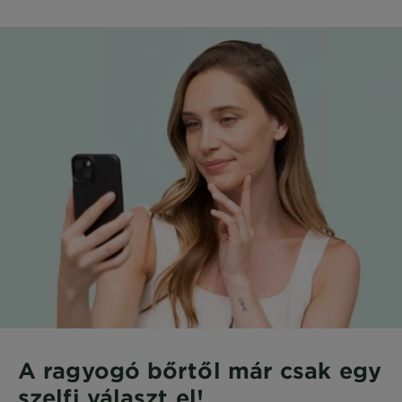
A ragyogó bőrtől már csak egy
szelfi választ el!