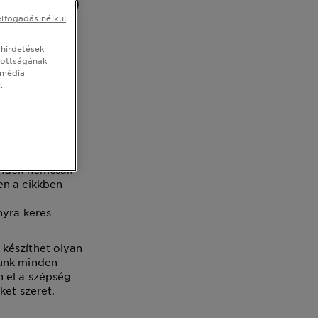
gjobb
elfogadás nélkül
a?
 hirdetések
tottságának
 média
.
yen szó
déknak a
jándék nemcsak
en a cikkben
k
nyra keres
 készíthet olyan
dunk minden
 el a szépség
ket szeret.