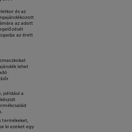
letkor és az
megajándékozott
zámára az adott
megelőzését
ogadja az érett
arcmaszkokat
ajándék lehet
 adó
cbőr
, például a
készült
ermékcsalád
k.
s termékeket,
se ki ezeket egy