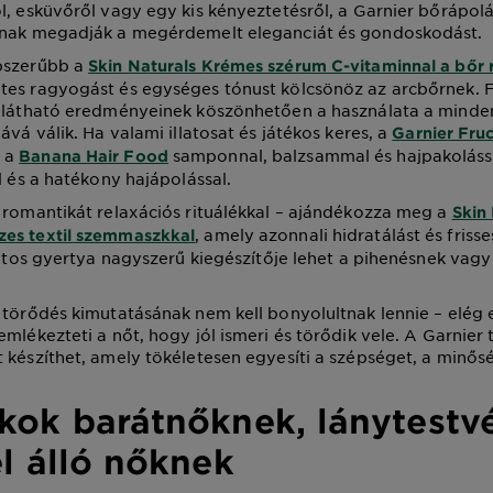
l, esküvőről vagy egy kis kényeztetésről, a Garnier bőrápolá
tnak megadják a megérdemelt eleganciát és gondoskodást.
pszerűbb a
Skin Naturals Krémes szérum C-vitaminnal a bőr
tes ragyogást és egységes tónust kölcsönöz az arcbőrnek.
s látható eredményeinek köszönhetően a használata a mind
ává válik. Ha valami illatosat és játékos keres, a
Garnier Fruc
 a
samponnal, balzsammal és hajpakolássa
Banana Hair Food
l és a hatékony hajápolással.
 romantikát relaxációs rituálékkal – ajándékozza meg a
Skin
, amely azonnali hidratálást és friss
es textil szemmaszkkal
llatos gyertya nagyszerű kiegészítője lehet a pihenésnek vagy
 törődés kimutatásának nem kell bonyolultnak lennie – elég
emlékezteti a nőt, hogy jól ismeri és törődik vele. A Garnier
 készíthet, amely tökéletesen egyesíti a szépséget, a minős
kok barátnőknek, lánytestv
l álló nőknek