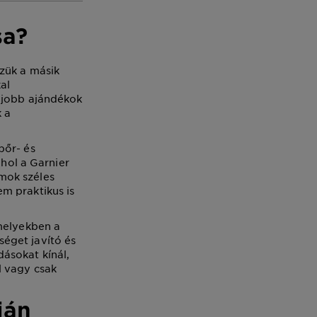
sa?
zük a másik
al
egjobb ajándékok
 a
bőr- és
ahol a Garnier
mok széles
m praktikus is
amelyekben a
éget javító és
ásokat kínál,
l vagy csak
ján