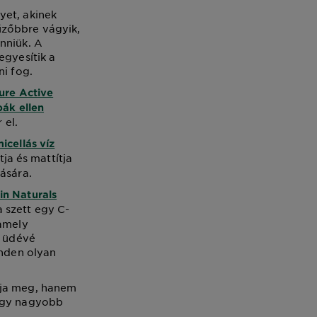
yet, akinek
űzőbbre vágyik,
nniük. A
egyesítik a
ni fog.
ure Active
bák ellen
 el.
icellás víz
tja és mattítja
ására.
in Naturals
a szett egy C-
 amely
s üdévé
inden olyan
tja meg, hanem
 egy nagyobb