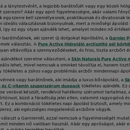
a lánytestvérét, a legjobb barátnőjét vagy egy közeli hölg
 szerezni? Akár egy apró figyelmességre, akár valami fény
 egyszerre kell személyesnek, praktikusnak és divatosnak le
i ideális választásnak bizonyulnak, mert a minőségi ápolást 
l, így ez egy olyan ajándék lehet, amelyet minden nő értékel
barátnőjének, aki szeret új dolgokat kipróbálni, a
Garnier P
emek választás. A
Pure Active Hidratáló arctisztító gél bőrhi
an eltávolítja a szennyeződéseket, és friss, tiszta arcbőrt ér
ajándékot szeretne választani, a
Skin Naturals Pure Active m
eális lehet, mivel nemcsak a sminket távolítja el, hanem tisztí
így tökéletes a zsíros vagy problémás arcbőr mindennapi ápol
érnek vagy barátnőnek, aki imádja a luxus bőrápolást, a
Sk
tökéletes ajándék. Ez 
e és C-vitamin szuperszérum duopack
loe verával készült, rendkívül hatékony szérumot tartalmaz,
őrtónust, küzd a fáradtság jelei ellen, valamint ragyogóvá é
rt. Ez a kombináció tökéletes napi ápolást biztosít, amely m
zerez, aki egészséges megjelenésű arcbőrre vágyik.
 választ a Garniernél, azzal nemcsak a figyelmességét muta
 amit minden nő valóban használ. Akár egy apróságot, akár
t, a márka termékei beváltak.