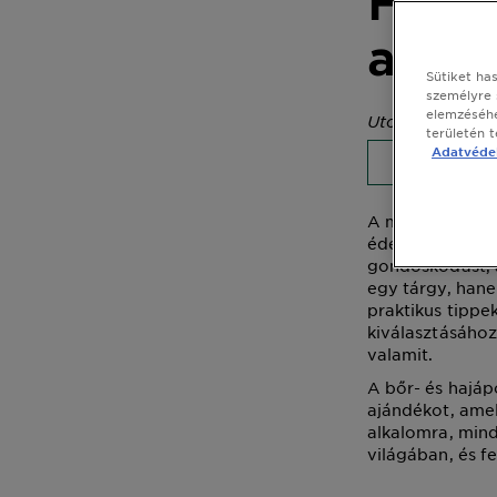
Hogya
aján
Sütiket ha
személyre 
elemzéséhe
Utolsó frissíté
területén 
Adatvédel
BŐRÁPOL
A megfelelő ajá
édesanyáról, ba
gondoskodást, a
egy tárgy, hane
praktikus tippe
kiválasztásához
valamit.
A bőr- és hajáp
ajándékot, amel
alkalomra, mind
világában, és f