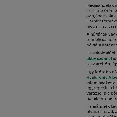
Megajándékozná 
szeretne örömet
az ajándékoknak
Garnier terméke
modern stílussa
A húgának vagy 
termékcsalád r
például hatékony
Ha sokoldalúbb 
id
aktív szénnel
is az arcbőrt, 
Egy idősebb nőv
Hyaluronic Alo
vitaminnal és a
egységesíti a b
varázsolja a bő
nőnek örömet s
Ha ajándékokat
olyasmit is ad,
csomagot válasz