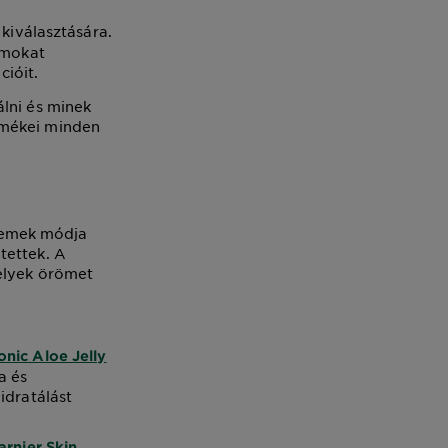
 kiválasztására.
amokat
cióit.
lni és minek
rmékei minden
remek módja
tettek. A
melyek örömet
onic Aloe Jelly
a és
idratálást
arnier Skin