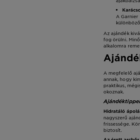
ajakbalzsa
Karács
A Garnier
különböző 
Az ajándék kivá
fog örülni. Mi
alkalomra reme
Ajándé
A megfelelő aj
annak, hogy kim
praktikus, mégi
okoznak.
Ajándéktippe
Hidratáló ápol
nagyszerű ajánd
frissessége. Kö
biztosít.
Az érett arcbőr