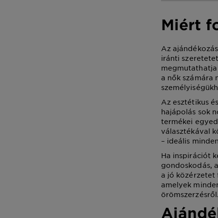
Miért f
Az ajándékozás 
iránti szeretet
megmutathatja a
a nők számára n
személyiségükhöz
Az esztétikus é
hajápolás sok nő
termékei egyed
választékával k
– ideális minde
Ha inspirációt 
gondoskodás, a 
a jó közérzetet
amelyek minden 
örömszerzésről
Ajándé