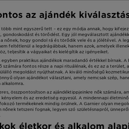
ontos az ajándék kiválasztá
több mint egyszerű tett – ez egy módja annak, hogy kifejez
et, gondoskodást és törődést. Egy jól megválasztott ajándékk
 nőnek, hogy gondol rá és törődik vele és a jólétével. A l
em feltétlenül a legdrágábbak, hanem azok, amelyek illenek
, teljesítik a vágyaikat és kielégítik az igényeiket.
s egyben praktikus ajándékok maradandó értékkel bírnak. A 
 számára fontos része a napi rituálénak, és ez az a terület, 
ülálló megoldást nyújthatnak. A kiváló minőségű kozmetiku
önnyű olyan ajándékot választani, amely nemcsak szép, hane
n alkalomra.
keres, összpontosítson az ajándéktippjeinkre nők számára, 
kényelem és az eredetiség egyesül. A mindennapi életminős
 fokozó termékeknek mindig örülnek. A Garnier olyan megold
nőnek tetszeni fognak, legyen szó születésnapról, ünneprő
.
kok életkor és alkalom alap