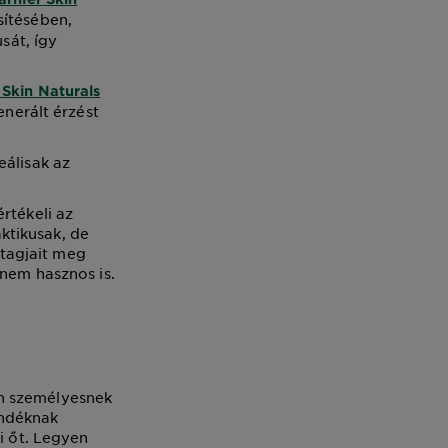
sítésében,
sát, így
 Skin Naturals
enerált érzést
eálisak az
rtékeli az
ktikusak, de
tagjait meg
anem hasznos is.
an személyesnek
jándéknak
i őt. Legyen