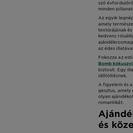
szó évfordulóró
minden pillana
Az egyik legné
amely természe
textúrájának é
kedvenc rituáléj
ajándékcsomag
az édes illatáva
Fokozza az esti
Bomb kókuszviz
biztosít. Egy i
időtöltésnek.
A figyelem és a
gesztus, amely 
olyan ajándékot
romantikát.
Ajándé
és köze