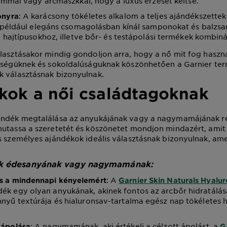
mmal vagy arcmaszkkal, hogy a luxus érzését keltse.
: A karácsony tökéletes alkalom a teljes ajándékszettek
onyra
 például elegáns csomagolásban kínál samponokat és balzs
hajtípusokhoz, illetve bőr- és testápolási termékek kombiná
lasztásakor mindig gondoljon arra, hogy a nő mit fog haszná
nőségüknek és sokoldalúságuknak köszönhetően a Garnier te
k választásnak bizonyulnak.
kok a női családtagoknak
ándék megtalálása az anyukájának vagy a nagymamájának 
utassa a szeretetét és köszönetet mondjon mindazért, amit 
s személyes ajándékok ideális választásnak bizonyulnak, a
k édesanyának vagy nagymamának:
: A
ás a mindennapi kényelemért
Garnier Skin Naturals Hyalur
ék egy olyan anyukának, akinek fontos az arcbőr hidratálás
nnyű textúrája és hialuronsav-tartalma egész nap tökéletes h
: A nagymamának, aki értékeli a célzott ápolást, a
 ápolása
G