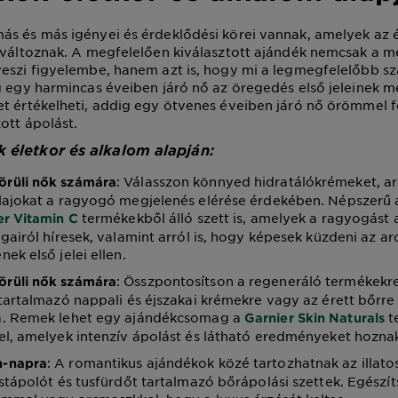
s és más igényei és érdeklődési körei vannak, amelyek az é
t változnak. A megfelelően kiválasztott ajándék nemcsak a 
eszi figyelembe, hanem azt is, hogy mi a legmegfelelőbb s
g egy harmincas éveiben járó nő az öregedés első jeleinek 
t értékelheti, addig egy ötvenes éveiben járó nő örömmel f
ott ápolást.
 életkor és alkalom alapján:
: Válasszon könnyed hidratálókrémeket, 
örüli nők számára
lajokat a ragyogó megjelenés elérése érdekében. Népszerű 
termékekből álló szett is, amelyek a ragyogást
er Vitamin C
gairól híresek, valamint arról is, hogy képesek küzdeni az ar
ek első jelei ellen.
: Összpontosítson a regeneráló termékekre
örüli nők számára
tartalmazó nappali és éjszakai krémekre vagy az érett bőrre 
. Remek lehet egy ajándékcsomag a
t
Garnier Skin Naturals
el, amelyek intenzív ápolást és látható eredményeket hozna
: A romantikus ajándékok közé tartozhatnak az illato
n-napra
stápolót és tusfürdőt tartalmazó bőrápolási szettek. Egészít