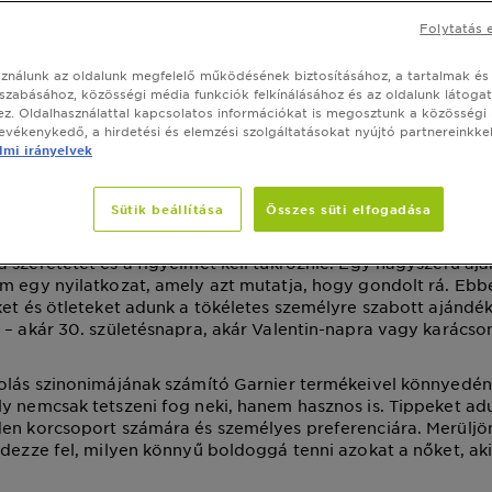
n válasszuk ki a le
Folytatás 
dékot egy nő számár
sználunk az oldalunk megfelelő működésének biztosításához, a tartalmak és
szabásához, közösségi média funkciók felkínálásához és az oldalunk látoga
z. Oldalhasználattal kapcsolatos információkat is megosztunk a közösségi
s szeptember 17, 2025
tevékenykedő, a hirdetési és elemzési szolgáltatásokat nyújtó partnereinkkel
mi irányelvek
ÁS
CIKK
BŐRÁPOLÁS RUTIN
Sütik beállítása
Összes süti elfogadása
ndék kiválasztása nők számára néha kihívást jelenthet. Leg
rátnőről, feleségről, nővérről vagy kollégáról, minden aján
 szeretetet és a figyelmet kell tükröznie. Egy nagyszerű a
m egy nyilatkozat, amely azt mutatja, hogy gondolt rá. Ebb
ket és ötleteket adunk a tökéletes személyre szabott ajándé
 – akár 30. születésnapra, akár Valentin-napra vagy karácso
olás szinonimájának számító Garnier termékeivel könnyedén
y nemcsak tetszeni fog neki, hanem hasznos is. Tippeket a
en korcsoport számára és személyes preferenciára. Merüljön
edezze fel, milyen könnyű boldoggá tenni azokat a nőket, aki