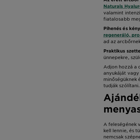
Naturals Hyalu
valamint intenzí
fiatalosabb meg
Pihenés és kén
regeneráló, pro
ad az arcbőrnek
Praktikus szett
ünnepekre, szü
Adjon hozzá a c
anyukáját vagy
minőségüknek é
tudják szólítan
Ajándé
menya
A feleségének 
kell lennie, és 
nemcsak szépnek