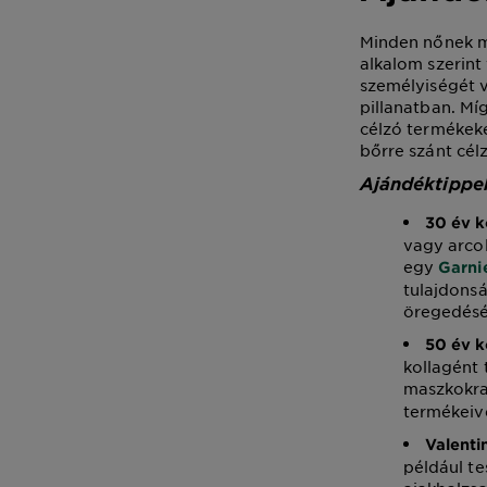
Minden nőnek má
alkalom szerin
személyiségét v
pillanatban. Mí
célzó termékeke
bőrre szánt célz
Ajándéktippek
30 év k
vagy arco
egy
Garni
tulajdonsá
öregedésén
50 év k
kollagént 
maszkokra
termékeiv
Valenti
például te