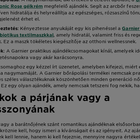
megfelelő ajándék. Segít az arcbőr fesze
ronic Rose gélkrém
ven hidratálja és helyreállítja az egészséges, rózsaszínű tónu
jelenést érhet el.
: Kényeztesse anyukáját egy kis pihenéssel a
yeztetés
Garnier
, amely hidratál, valamint friss és reg
biotikus textilmaszkkal
. Ez a maszk tökéletes kiegészítője az otthoni wellnessnek.
: A Garnier praktikus ajándékcsomagokat kínál, amelyek id
ek
letésnapokra vagy akár karácsonyra.
somaghoz egy kézzel írt üzenetet, amelyben kifejezi, miért é
 a nagymamáját. A Garnier bőrápolási termékei nemcsak pra
s széles választékuknak köszönhetően minden generáció nő
i. Ez egy olyan ajándék, amely nemcsak tetszeni fog nekik, h
kok a párjának vagy a
sszonyának
vagy a barátnőjének szánt romantikus ajándéknak elsősorb
tükröznie kell, hogy ismeri a kívánságait és az igényeit. Az a
 kell lennie, hanem ki kell fejeznie, mennyire nagyra értékel