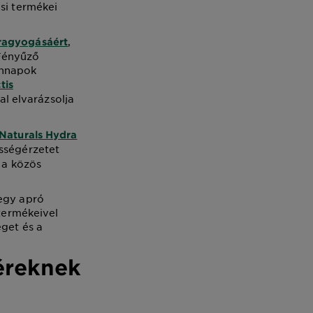
si termékei
,
 ragyogásáért
 Fényűző
ennapok
tis
l elvarázsolja
 Naturals Hydra
ességérzetet
 a közös
 egy apró
 termékeivel
éget és a
éreknek