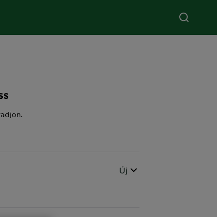
ss
adjon.
Sorrend
Új
CLOSE SUBPANEL