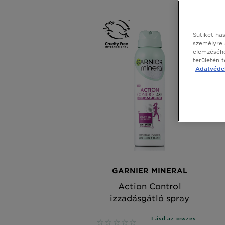
Sütiket ha
személyre 
elemzéséhe
területén 
Adatvédel
GARNIER MINERAL
Action Control
izzadásgátló spray
Lásd az összes
No reviews