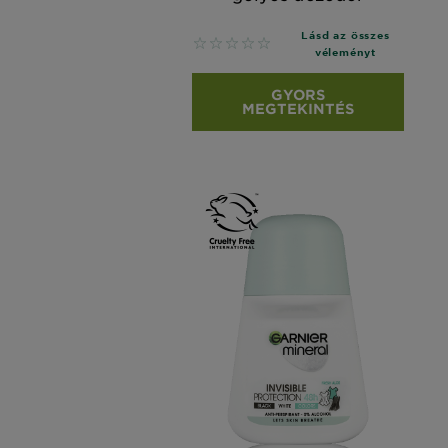
Lásd az összes
No reviews
véleményt
GYORS
MEGTEKINTÉS