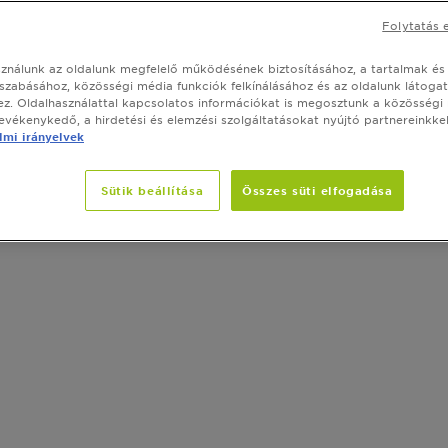
Folytatás 
sználunk az oldalunk megfelelő működésének biztosításához, a tartalmak és
szabásához, közösségi média funkciók felkínálásához és az oldalunk látoga
z. Oldalhasználattal kapcsolatos információkat is megosztunk a közösségi
tevékenykedő, a hirdetési és elemzési szolgáltatásokat nyújtó partnereinkkel
mi irányelvek
Sütik beállítása
Összes süti elfogadása