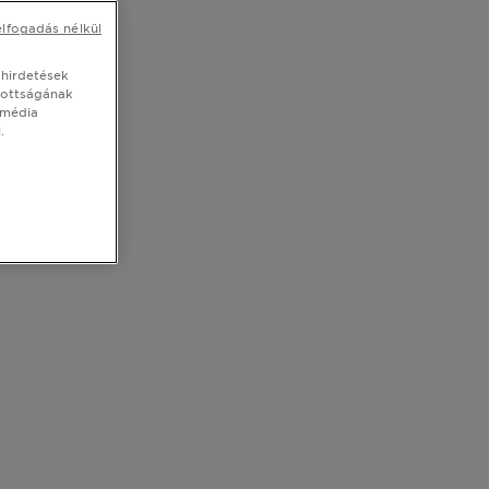
elfogadás nélkül
 hirdetések
tottságának
 média
.