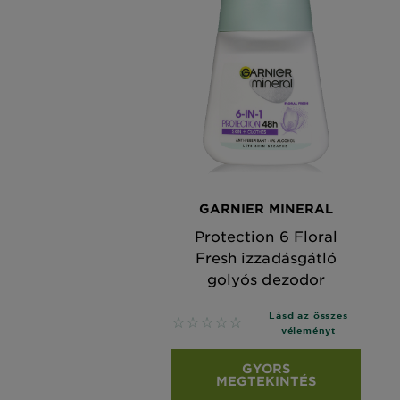
GARNIER MINERAL
Protection 6 Floral
Fresh izzadásgátló
golyós dezodor
Lásd az összes
No reviews
véleményt
GYORS
MEGTEKINTÉS