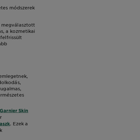
zetes módszerek
n megválasztott
s, a kozmetikai
elfrissült
abb
 emlegetnek,
dolkodás,
 rugalmas,
ermészetes
Garnier Skin
r
. Ezek a
maszk
k