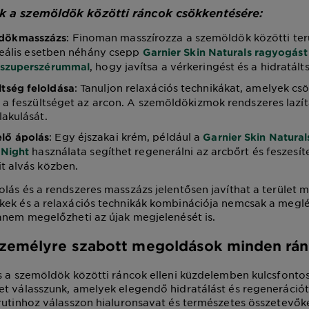
k a szemöldök közötti ráncok csökkentésére:
: Finoman masszírozza a szemöldök közötti ter
dökmasszázs
ideális esetben néhány csepp
Garnier Skin Naturals ragyogást
, hogy javítsa a vérkeringést és a hidratált
 szuperszérummal
: Tanuljon relaxációs technikákat, amelyek csö
ltség feloldása
s a feszültséget az arcon. A szemöldökizmok rendszeres lazítá
lakulását.
: Egy éjszakai krém, például a
lő ápolás
Garnier Skin Natural
használata segíthet regenerálni az arcbőrt és feszesíte
 Night
t alvás közben.
lás és a rendszeres masszázs jelentősen javíthat a terület 
kek és a relaxációs technikák kombinációja nemcsak a megl
anem megelőzheti az újak megjelenését is.
Személyre szabott megoldások minden rán
s a szemöldök közötti ráncok elleni küzdelemben kulcsfonto
t válasszunk, amelyek elegendő hidratálást és regenerációt
rutinhoz válasszon hialuronsavat és természetes összetevők