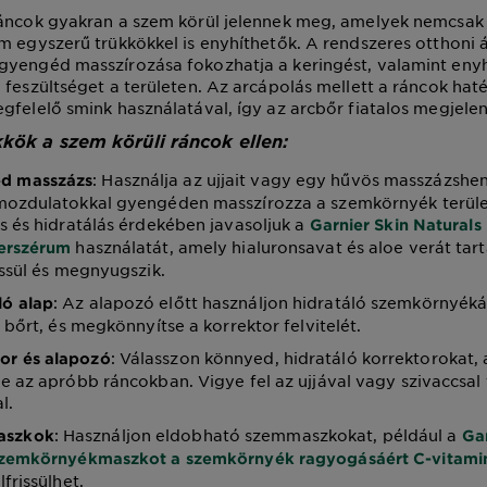
ráncok gyakran a szem körül jelennek meg, amelyek nemcsak
m egyszerű trükkökkel is enyhíthetők. A rendszeres otthoni 
yengéd masszírozása fokozhatja a keringést, valamint enyh
 feszültséget a területen. Az arcápolás mellett a ráncok ha
gfelelő smink használatával, így az arcbőr fiatalos megjele
kkök a szem körüli ráncok ellen:
: Használja az ujjait vagy egy hűvös masszázshen
d masszázs
mozdulatokkal gyengéden masszírozza a szemkörnyék terüle
s és hidratálás érdekében javasoljuk a
Garnier Skin Naturals
használatát, amely hialuronsavat és aloe verát tart
erszérum
issül és megnyugszik.
: Az alapozó előtt használjon hidratáló szemkörnyék
ló alap
a bőrt, és megkönnyítse a korrektor felvitelét.
: Válasszon könnyed, hidratáló korrektorokat
or és alapozó
e az apróbb ráncokban. Vigye fel az ujjával vagy szivaccsal
l.
: Használjon eldobható szemmaszkokat, például a
aszkok
Gar
szemkörnyékmaszkot a szemkörnyék ragyogásáért C-vitami
frissülhet.