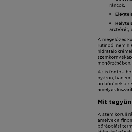
ráncok.
Elégtel
Helytel
arcbőrét, 
A megelőzés ku
rutinból nem hi
hidratálókrémek
szemkörnyékápo
megőrzésében.
Az is fontos, 
nyáron, hanem 
arcbőrének a re
amelyek kiszárít
Mit tegyünk
A szem körüli r
amelyek a finom
bőrápolási term
láthatóságának