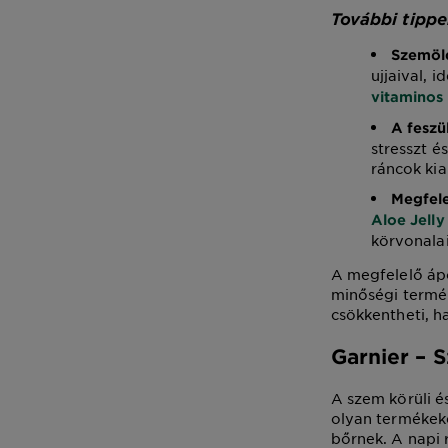
További tippe
Szemöl
ujjaival, 
vitaminos
A feszü
stresszt é
ráncok kia
Megfele
Aloe Jelly
körvonalai
A megfelelő ápo
minőségi termé
csökkentheti, h
Garnier – 
A szem körüli é
olyan termékeke
bőrnek. A napi 