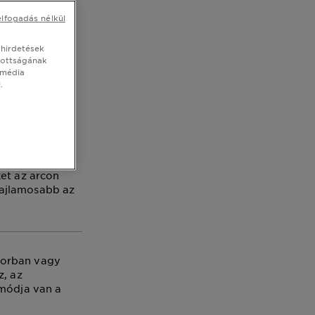
nyan
elfogadás nélkül
ldök
 hirdetések
tottságának
 média
.
ket az arcon
hajlamosabb az
korban vagy
z, az
 módja van a