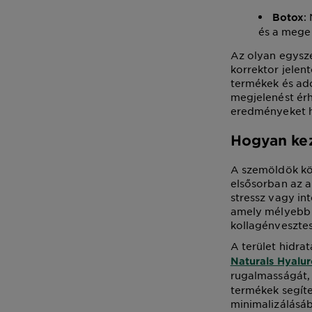
:
Botox
és a mege
Az olyan egysz
korrektor jelen
termékek és adot
megjelenést ér
eredményeket 
Hogyan kez
A szemöldök kö
elsősorban az a
stressz vagy in
amely mélyebb 
kollagénvesztes
A terület hidra
Naturals Hyalu
rugalmasságát,
termékek segíte
minimalizálásá