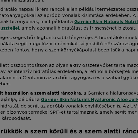
idratáló nappali krém ráncok ellen például természetes öss
 hatóanyagokkal az apróbb vonalak kisimítása érdekében. A
nak bizonyulnak, mint például a
Garnier Skin Naturals Nutr
, amely azonnali hidratálást és frissességet biztosít.
usztejjel
z egészséges bőr legfontosabb tényezője. A hidratálókrémek
nálata segít megelőzni a ráncokat súlyosbító bőrszárazságo
ében fontos, hogy a szemkörnyékápolást beépítsük a napi r
llett összpontosítson az olyan aktív összetevőket tartalmaz
sav az intenzív hidratálás érdekében, a retinol a bőrsejtek 
valamint a C-vitamin az arcbőr ragyogása és a szabad gyökök
ében.
, a Garnier a hialuronsa
it használjon a szem alatti ráncokra
ajánlja, például a
Garnier Skin Naturals Hyaluronic Aloe Jell
idratál, de segít az apróbb vonalak enyhítésében is. Az UV
ier bizonyos termékei SPF-et tartalmaznak, amely segít meg
 károsodását.
rükkök a szem körüli és a szem alatti ránc