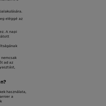
ialakulására.
 meg eléggé az
ez. A napi
látott
áltságának
, nemcsak
őt ad az
yasztást,
en?
kek használata,
arnier a
ok