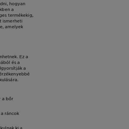
udni, hogyan
kkben a
eges termékekig,
t ismerheti
re, amelyek
nhetnek. Ez a
gából és a
gyorsítják a
 érzékenyebbé
kulására.
y a bőr
l a ráncok
kulnak ki a