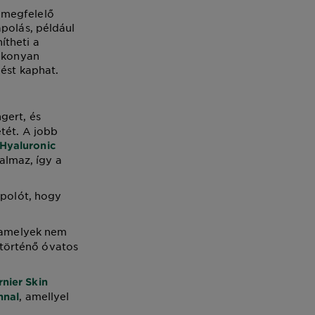
 megfelelő
ápolás, például
ítheti a
tékonyan
nést kaphat.
gert, és
tét. A jobb
 Hyaluronic
almaz, így a
ápolót, hogy
, amelyek nem
 történő óvatos
nier Skin
, amellyel
nnal