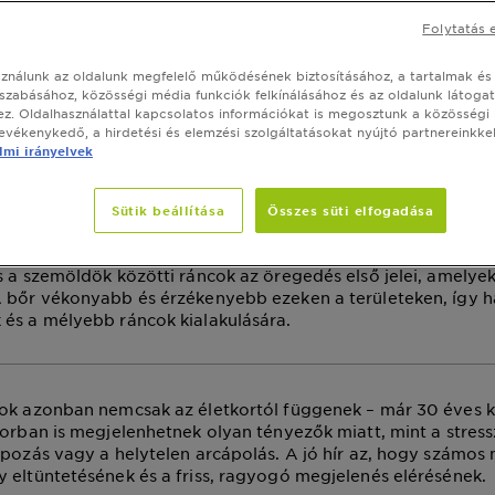
an küzdjünk hatéko
Folytatás 
m körüli és a szemö
sználunk az oldalunk megfelelő működésének biztosításához, a tartalmak és
ti ráncok ellen?
szabásához, közösségi média funkciók felkínálásához és az oldalunk látoga
z. Oldalhasználattal kapcsolatos információkat is megosztunk a közösségi
tevékenykedő, a hirdetési és elemzési szolgáltatásokat nyújtó partnereinkkel
mi irányelvek
július 21, 2025
Sütik beállítása
Összes süti elfogadása
ÁS
CIKK
BŐRÁPOLÁS RUTIN
s a szemöldök közötti ráncok az öregedés első jelei, amelye
A bőr vékonyabb és érzékenyebb ezeken a területeken, így 
és a mélyebb ráncok kialakulására.
sok azonban nemcsak az életkortól függenek – már 30 éves 
korban is megjelenhetnek olyan tényezők miatt, mint a stress
apozás vagy a helytelen arcápolás. A jó hír az, hogy számos
 eltüntetésének és a friss, ragyogó megjelenés elérésének.