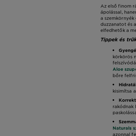
Az első finom 
ápolással, hane
a szemkörnyék g
duzzanatot és a
elfedhetők a me
Tippek és trü
Gyengé
körkörös 
felszívódá
Aloe szup
bőre felfr
Hidratá
kisimítsa 
Korrekt
rakódnak l
paskolássa
Szemm
Naturals 
azonnal fel