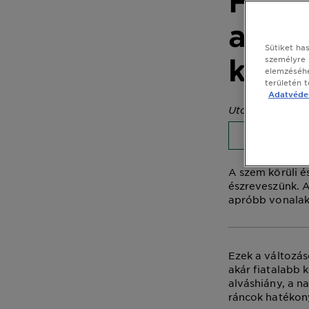
Hogy
a sze
Sütiket ha
közöt
személyre 
elemzéséhe
területén 
Adatvédel
Utolsó frissítés 
BŐRÁPOL
A szem körüli é
észreveszünk. 
apróbb vonalak 
Ezek a változá
akár fiatalabb 
alváshiány, a n
ráncok hatékony