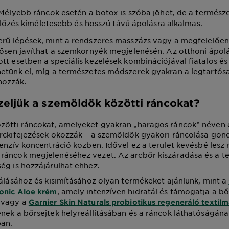
 Mélyebb ráncok esetén a botox is szóba jöhet, de a termés
lőzés kíméletesebb és hosszú távú ápolásra alkalmas.
erű lépések, mint a rendszeres masszázs vagy a megfelelőe
tősen javíthat a szemkörnyék megjelenésén. Az otthoni ápolá
t esetben a speciális kezelések kombinációjával fiatalos és f
hetünk el, míg a természetes módszerek gyakran a legtartós
hozzák.
eljük a szemöldök közötti ráncokat?
zötti ráncokat, amelyeket gyakran „haragos ráncok” néven
rckifejezések okozzák – a szemöldök gyakori ráncolása gon
tenzív koncentráció közben. Idővel ez a terület kevésbé lesz
ráncok megjelenéséhez vezet. Az arcbőr kiszáradása és a t
ég is hozzájárulhat ehhez.
tálásához és kisimításához olyan termékeket ajánlunk, mint a
, amely intenzíven hidratál és támogatja a bő
ronic Aloe krém
 vagy a
Garnier Skin Naturals probiotikus regeneráló textil
nek a bőrsejtek helyreállításában és a ráncok láthatóságána
ban.