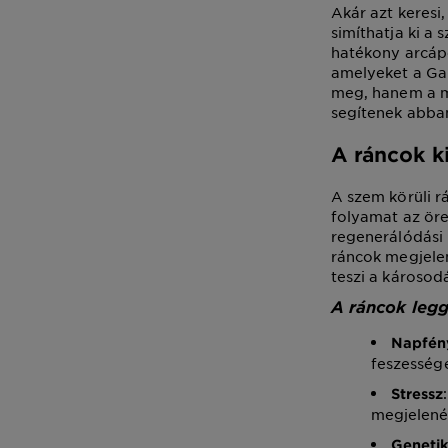
Akár azt keresi
simíthatja ki a
hatékony arcápo
amelyeket a Gar
meg, hanem a me
segítenek abba
A ráncok k
A szem körüli r
folyamat az öre
regenerálódási 
ráncok megjele
teszi a károsod
A ráncok legg
Napfén
feszesség
Stressz
megjelené
Geneti