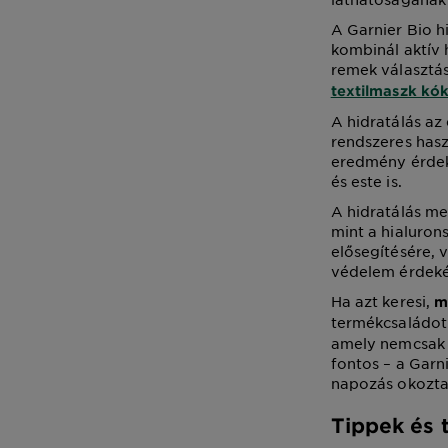
A Garnier Bio h
kombinál aktív
remek választás
textilmaszk kók
A hidratálás a
rendszeres hasz
eredmény érdek
és este is.
A hidratálás me
mint a hialuron
elősegítésére, 
védelem érdek
Ha azt keresi,
m
termékcsaládot 
amely nemcsak h
fontos – a Garn
napozás okozta
Tippek és t