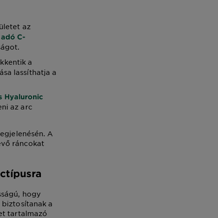
ületet az
 adó C-
ságot.
kkentik a
sa lassíthatja a
s Hyaluronic
ni az arc
megjelenésén. A
évő ráncokat
ctípusra
sságú, hogy
 biztosítanak a
et tartalmazó