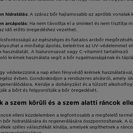
: A száraz bőr hajlamosabb az apróbb vonalak k
en hidratálás
: Ha nem távolítja el a sminket és nem tisztítja
en arcápolás
az idő előtti öregedéshez vezethet.
lcsfontosságú az egészséges és fiatalos arcbőr megőrzéséh
ányozhat a minőségi ápolás, beleértve az UV-védelemmel el
 használatát. A hialuronsavat vagy C-vitamint tartalmazó
ló krémek használata segít a bőr rugalmasságának és tápl
hogy védekezzünk a nap ellen fényvédő krémek használatával
egész évben. Gondoskodjon a rendszeres alvásról, amely id
generálódásra. Kerülje a dohányzást és a túlzott alkoholfog
ják a bőrt és felgyorsítják a bőr öregedését.
 a szem körüli és a szem alatti ráncok ell
áncok elleni küzdelemben a legfontosabb a megfelelő termé
 bőr hidratálására és regenerálására összpontosítanak. A G
ékek széles választékát kínálja, amelyek segíthetnek a ránc
 minimalizálásában.