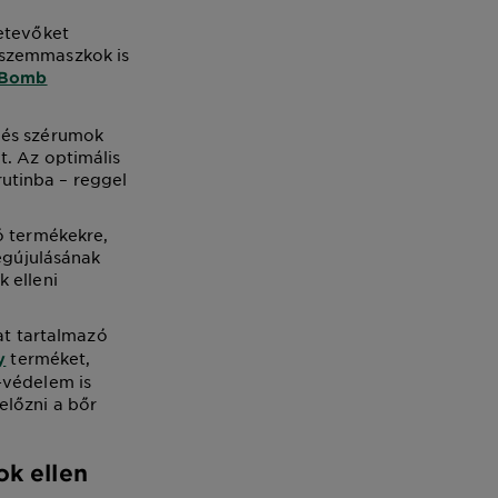
zetevőket
 szemmaszkok is
i Bomb
 és szérumok
t. Az optimális
utinba – reggel
ó termékekre,
megújulásának
 elleni
vat tartalmazó
terméket,
y
-védelem is
előzni a bőr
ok ellen