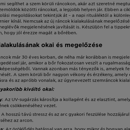
, mi segíthet a szem körüli ráncokon, akár azt szeretné megt
 szemöldök közötti ráncokat, a legjobb helyen jár. Ebben a ci
lási megoldásokat tekintjük át – a napi rituáléktól a különl
nier kínál. Nemcsak az új ráncok kialakulásának megelőzésé
glévők megjelenésének javítását is. Készüljön fel a tippek
n, hogy jól érezze magát a bőrében.
ialakulásának okai és megelőzése
áncok már 30 éves korban, de néha már korábban is megjele
gedéssel jár, amikor a bőr fokozatosan veszít a rugalmassá
képességéből. Vannak azonban más tényezők is, amelyek fel
nését. A szem körüli bőr nagyon vékony és érzékeny, amely
ásra és az apróbb vonalak, az úgynevezett szemráncok kiala
yakoribb kiváltó okai:
: Az UV-sugárzás károsítja a kollagént és az elasztint, amel
y
ének csökkenéséhez vezet.
: A hosszú távú stressz és az arc gyakori feszülése hozzájáru
séhez az arcon.
: Az öröklődés hatással van arra, hogy mikor és hogyan ala
ka