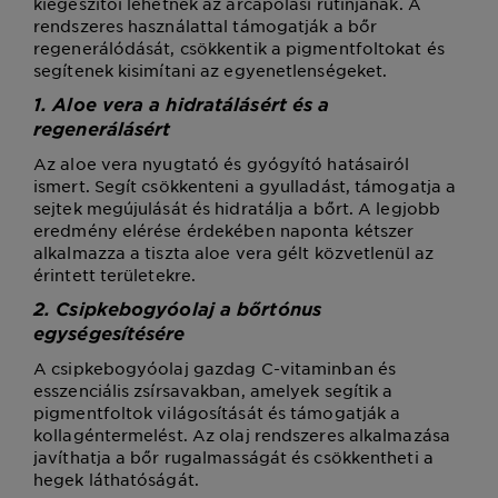
kiegészítői lehetnek az arcápolási rutinjának. A
rendszeres használattal támogatják a bőr
regenerálódását, csökkentik a pigmentfoltokat és
segítenek kisimítani az egyenetlenségeket.
1. Aloe vera a hidratálásért és a
regenerálásért
Az aloe vera nyugtató és gyógyító hatásairól
ismert. Segít csökkenteni a gyulladást, támogatja a
sejtek megújulását és hidratálja a bőrt. A legjobb
eredmény elérése érdekében naponta kétszer
alkalmazza a tiszta aloe vera gélt közvetlenül az
érintett területekre.
2. Csipkebogyóolaj a bőrtónus
egységesítésére
A csipkebogyóolaj gazdag C-vitaminban és
esszenciális zsírsavakban, amelyek segítik a
pigmentfoltok világosítását és támogatják a
kollagéntermelést. Az olaj rendszeres alkalmazása
javíthatja a bőr rugalmasságát és csökkentheti a
hegek láthatóságát.