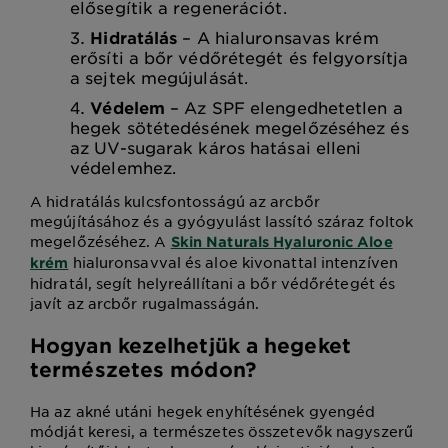
elősegítik a regenerációt.
Hidratálás
– A hialuronsavas krém
erősíti a bőr védőrétegét és felgyorsítja
a sejtek megújulását.
Védelem
– Az SPF elengedhetetlen a
hegek sötétedésének megelőzéséhez és
az UV-sugarak káros hatásai elleni
védelemhez.
A hidratálás kulcsfontosságú az arcbőr
megújításához és a gyógyulást lassító száraz foltok
megelőzéséhez. A
Skin Naturals Hyaluronic Aloe
hialuronsavval és aloe kivonattal intenzíven
krém
hidratál, segít helyreállítani a bőr védőrétegét és
javít az arcbőr rugalmasságán.
Hogyan kezelhetjük a hegeket
természetes módon?
Ha az akné utáni hegek enyhítésének gyengéd
módját keresi, a természetes összetevők nagyszerű