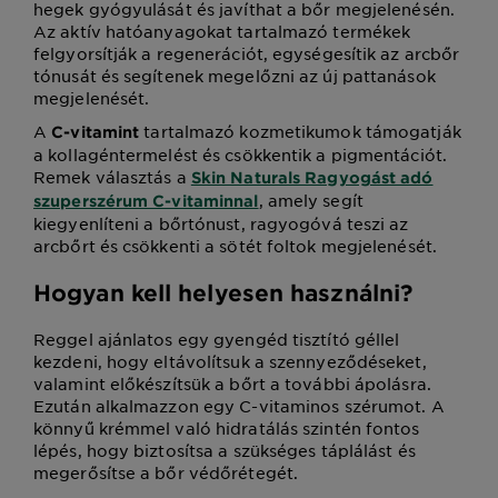
hegek gyógyulását és javíthat a bőr megjelenésén.
Az aktív hatóanyagokat tartalmazó termékek
felgyorsítják a regenerációt, egységesítik az arcbőr
tónusát és segítenek megelőzni az új pattanások
megjelenését.
A
tartalmazó kozmetikumok támogatják
C-vitamint
a kollagéntermelést és csökkentik a pigmentációt.
Remek választás a
Skin Naturals Ragyogást adó
, amely segít
szuperszérum C-vitaminnal
kiegyenlíteni a bőrtónust, ragyogóvá teszi az
arcbőrt és csökkenti a sötét foltok megjelenését.
Hogyan kell helyesen használni?
Reggel ajánlatos egy gyengéd tisztító géllel
kezdeni, hogy eltávolítsuk a szennyeződéseket,
valamint előkészítsük a bőrt a további ápolásra.
Ezután alkalmazzon egy C-vitaminos szérumot. A
könnyű krémmel való hidratálás szintén fontos
lépés, hogy biztosítsa a szükséges táplálást és
megerősítse a bőr védőrétegét.