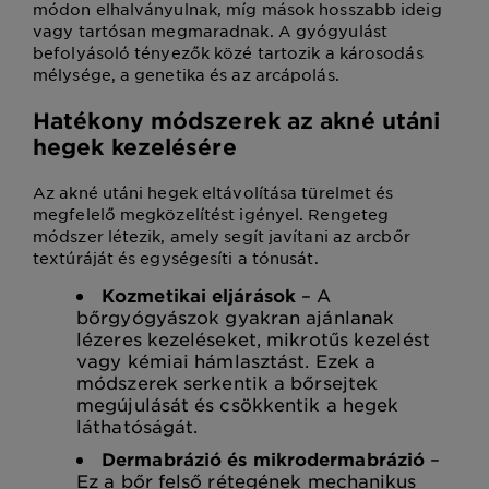
módon elhalványulnak, míg mások hosszabb ideig
vagy tartósan megmaradnak. A gyógyulást
befolyásoló tényezők közé tartozik a károsodás
mélysége, a genetika és az arcápolás.
Hatékony módszerek az akné utáni
hegek kezelésére
Az akné utáni hegek eltávolítása türelmet és
megfelelő megközelítést igényel. Rengeteg
módszer létezik, amely segít javítani az arcbőr
textúráját és egységesíti a tónusát.
Kozmetikai eljárások
– A
bőrgyógyászok gyakran ajánlanak
lézeres kezeléseket, mikrotűs kezelést
vagy kémiai hámlasztást. Ezek a
módszerek serkentik a bőrsejtek
megújulását és csökkentik a hegek
láthatóságát.
Dermabrázió és mikrodermabrázió
–
Ez a bőr felső rétegének mechanikus