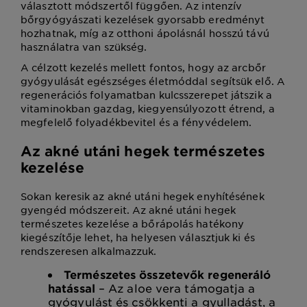
választott módszertől függően. Az intenzív
bőrgyógyászati kezelések gyorsabb eredményt
hozhatnak, míg az otthoni ápolásnál hosszú távú
használatra van szükség.
A célzott kezelés mellett fontos, hogy az arcbőr
gyógyulását egészséges életmóddal segítsük elő. A
regenerációs folyamatban kulcsszerepet játszik a
vitaminokban gazdag, kiegyensúlyozott étrend, a
megfelelő folyadékbevitel és a fényvédelem.
Az akné utáni hegek természetes
kezelése
Sokan keresik az akné utáni hegek enyhítésének
gyengéd módszereit. Az akné utáni hegek
természetes kezelése a bőrápolás hatékony
kiegészítője lehet, ha helyesen választjuk ki és
rendszeresen alkalmazzuk.
Természetes összetevők regeneráló
hatással
– Az aloe vera támogatja a
gyógyulást és csökkenti a gyulladást, a