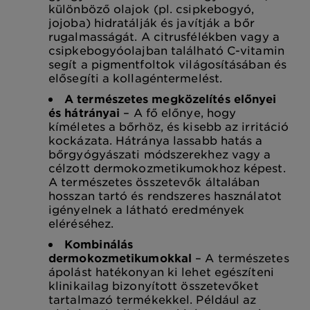
különböző olajok (pl. csipkebogyó,
jojoba) hidratálják és javítják a bőr
rugalmasságát. A citrusfélékben vagy a
csipkebogyóolajban található C-vitamin
segít a pigmentfoltok világosításában és
elősegíti a kollagéntermelést.
A természetes megközelítés előnyei
és hátrányai
– A fő előnye, hogy
kíméletes a bőrhöz, és kisebb az irritáció
kockázata. Hátránya lassabb hatás a
bőrgyógyászati módszerekhez vagy a
célzott dermokozmetikumokhoz képest.
A természetes összetevők általában
hosszan tartó és rendszeres használatot
igényelnek a látható eredmények
eléréséhez.
Kombinálás
dermokozmetikumokkal
– A természetes
ápolást hatékonyan ki lehet egészíteni
klinikailag bizonyított összetevőket
tartalmazó termékekkel. Például az