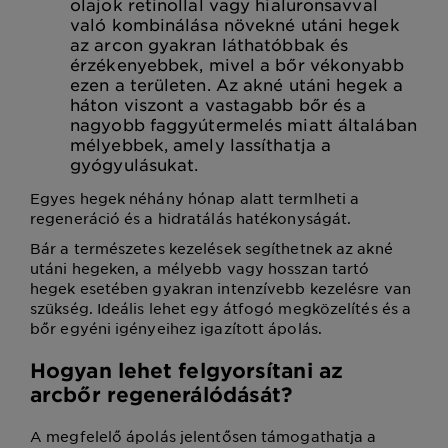
olajok retinollal vagy hialuronsavval
való kombinálása növekné utáni hegek
az arcon gyakran láthatóbbak és
érzékenyebbek, mivel a bőr vékonyabb
ezen a területen. Az akné utáni hegek a
háton viszont a vastagabb bőr és a
nagyobb faggyútermelés miatt általában
mélyebbek, amely lassíthatja a
gyógyulásukat.
Egyes hegek néhány hónap alatt termlheti a
regeneráció és a hidratálás hatékonyságát.
Bár a természetes kezelések segíthetnek az akné
utáni hegeken, a mélyebb vagy hosszan tartó
hegek esetében gyakran intenzívebb kezelésre van
szükség. Ideális lehet egy átfogó megközelítés és a
bőr egyéni igényeihez igazított ápolás.
Hogyan lehet felgyorsítani az
arcbőr regenerálódását?
A megfelelő ápolás jelentősen támogathatja a