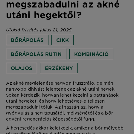
megszabadulni az akné
utáni hegektől?
Utolsó frissítés július 21, 2025
BŐRÁPOLÁS
CIKK
BŐRÁPOLÁS RUTIN
KOMBINÁCIÓ
OLAJOS
ÉRZÉKENY
Az akné megjelenése nagyon frusztráló, de még
nagyobb kihívást jelentenek az akné utáni hegek.
Sokan kérdezik, hogyan lehet kezelni a pattanások
utáni hegeket, és hogy lehetséges-e teljesen
megszabadulni tőlük. Az igazság az, hogy a
gyógyulás a heg típusától, mélységétől és a bőr
egyéni regenerációs képességétől függ.
A hegesedés akkor keletkezik, amikor a bőr mélyebb
rétegeiben lévő gyulladás megzavarja a