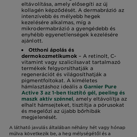
eltávolítása, amely elősegíti az új
kollagén képződését. A dermabrázió az
intenzívebb és mélyebb hegek
kezelésére alkalmas, míg a
mikrodermabrázió a gyengédebb és
enyhébb egyenetlenségek kezelésére
ajánlott.
Otthoni ápolás és
dermokozmetikumok
– A retinolt, C-
vitamint vagy szalicilsavat tartalmazó
termékek felgyorsíthatják a
regenerációt és világosíthatják a
pigmentfoltokat. A kíméletes
hámlasztáshoz ideális a
Garnier Pure
Active 3 az 1-ben tisztító gél, peeling és
maszk aktív szénnel
, amely eltávolítja az
elhalt hámsejteket, tisztítja a pórusokat
és megelőzi az újabb bőrhibák
megjelenését.
A látható javulás általában néhány hét vagy hónap
múlva következik be, a heg mélységétől és a