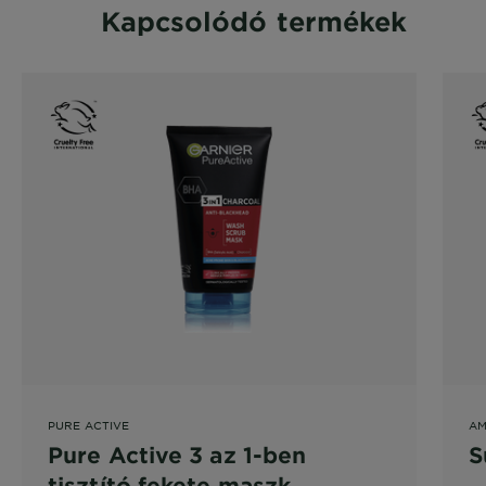
Kapcsolódó termékek
PURE ACTIVE
AM
Pure Active 3 az 1-ben
S
tisztító fekete maszk,