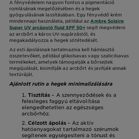
A fényvédelem nagyon fontos a pigmentáció
romlásának megelőzésében és a hegek
gyógyulásának lassításában. Egy fényvédő krém
mindennapi használata, például az
Ambre Solaire
segít megvédeni
Super UV arcápoló fluid SPF 50+
az arcbőrt a káros UV-sugárzástól, és
megakadályozza a hegek sötétedését.
Az esti ápolásnak tartalmaznia kell hámlasztó
összetevőket, például glikolsavas vagy szalicilsavas
termékeket, amelyek támogatják a bőrsejtek
megújulását, kisimítják az arcbőrt és javítják annak
textúráját.
Ajánlott rutin a hegek minimalizálására
Tisztítás
– A szennyeződések és a
felesleges faggyú eltávolítása
elengedhetetlen az egészséges
arcbőrhöz.
Célzott ápolás
– Az aktív
hatóanyagokat tartalmazó szérumok
segítenek egységesíteni a tónust és