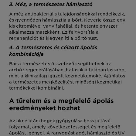
3. Méz, a természetes hámlasztó
A méz antibakteriális tulajdonságokkal rendelkezik,
és gyengéden hámlasztja a bőrt. Keverje össze egy
kis citromlével vagy fahéjjal, és hetente egyszer
alkalmazza maszkként. Ez felgyorsítja a
regenerációt és kiegyenlíti a bőrtónust.
4. A természetes és célzott ápolás
kombinációja
Bár a természetes összetevők segíthetnek az
arcbőr regenerálásában, hatásuk általában lassabb,
mint a klinikailag igazolt kozmetikumoké. Ajánlatos
a természetes megközelítést minőségi kozmetikai
termékekkel kombinálni.
A türelem és a megfelelő ápolás
eredményeket hozhat
Az akné utáni hegek gyógyulása hosszú távú
folyamat, amely következetességet és megfelelő
ápolást igényel. A ragyogást adó, hámlasztó és UV-