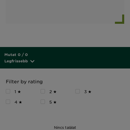
Mutat 0 / 0
Legfrissebb
Filter by rating
1 ★
2 ★
3 ★
4 ★
5 ★
Nincs találat