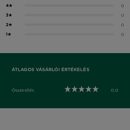
4
★
0
3
★
0
2
★
0
1
★
0
ÁTLAGOS VÁSÁRLÓI ÉRTÉKELÉS
Összesítés
0,0
0,0 out of 5 stars