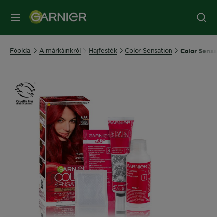
MENÜ
Főoldal
A márkáinkról
Hajfesték
Color Sensation
Color Sensat