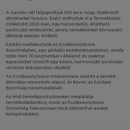
A
Garnier
-nél feljogosítjuk Önt arra, hogy tájékozott
döntéseket hozzon. Ezért indítottuk el a Termékhatás
Címkézést 2021-ban, egy házon belüli, átlátható
pontozási rendszerrel, amely termékeinket környezeti
lábnyuk alapján értékeli.
Ezután csatlakoztunk az EcoBeautyScore
Szövetséghez, egy globális kezdeményezéshez, amely
több mint 70 kozmetikai vállalatot és szakmai
egyesületet tömörít egy közös, harmonizált pontozási
rendszer kidolgozása céljából.
Az EcoBeautyScore módszertana szintén a termék
életciklus-elemzésén alapul, és követi az Európai
Bizottság iránymutatásait.
Az első termékpontszámokat megtalálja
termékoldalainkon, mivel az EcoBeautyScore
Szövetség fokozatosan teszi elérhetővé azokat
kategóriánként.