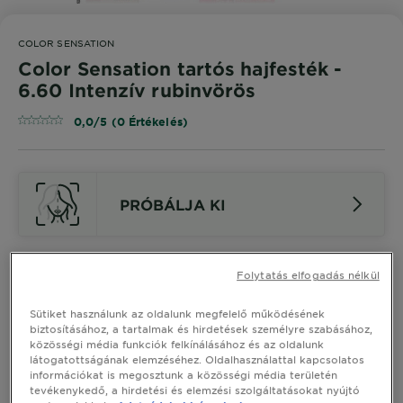
COLOR SENSATION
Color Sensation tartós hajfesték -
6.60 Intenzív rubinvörös
0,0/5 (0 Értékelés)
PRÓBÁLJA KI
Hasonló Árnyalatok Megtekintése
Folytatás elfogadás nélkül
Color Sensation tartós hajfesték -
Sütiket használunk az oldalunk megfelelő működésének
6.60 Intenzív rubinvörös
biztosításához, a tartalmak és hirdetések személyre szabásához,
közösségi média funkciók felkínálásához és az oldalunk
látogatottságának elemzéséhez. Oldalhasználattal kapcsolatos
információkat is megosztunk a közösségi média területén
A Garnier Color Sensation 6.60 árnyalata intenzív,
tevékenykedő, a hirdetési és elemzési szolgáltatásokat nyújtó
hosszan tartó színt, tükörfényes ragyogást és akár