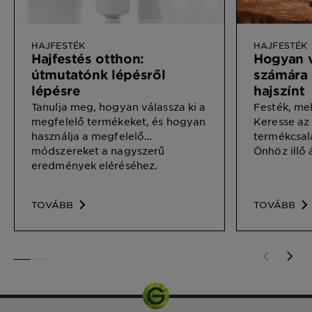
HAJFESTÉK
HAJFESTÉK
Hajfestés otthon:
Hogyan v
útmutatónk lépésről
számára 
lépésre
hajszínt
Tanulja meg, hogyan válassza ki a
Festék, mel
megfelelő termékeket, és hogyan
Keresse az 
használja a megfelelő
termékcsal
módszereket a nagyszerű
Önhöz illő 
eredmények eléréséhez.
TOVÁBB
TOVÁBB
SLIDE 1
SLIDE 2
SLIDE 3