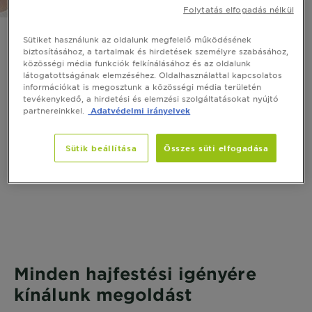
Folytatás elfogadás nélkül
Sütiket használunk az oldalunk megfelelő működésének
Hajszínválasztás
biztosításához, a tartalmak és hirdetések személyre szabásához,
közösségi média funkciók felkínálásához és az oldalunk
látogatottságának elemzéséhez. Oldalhasználattal kapcsolatos
Divatos vagy klasszikus, finom vagy merész,
információkat is megosztunk a közösségi média területén
itt kiválaszthatja az Ön számára megfelelő
tevékenykedő, a hirdetési és elemzési szolgáltatásokat nyújtó
partnereinkkel.
Adatvédelmi irányelvek
hajszínt.
Sütik beállítása
Összes süti elfogadása
VÁSÁROLJON MOST
Minden hajfestési igényére
kínálunk megoldást