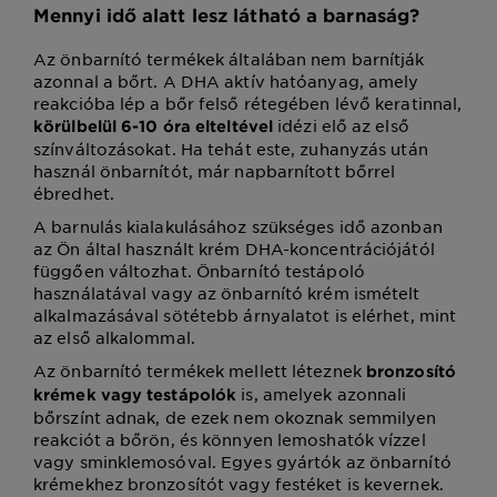
Mennyi idő alatt lesz látható a barnaság?
Az önbarnító termékek általában nem barnítják
azonnal a bőrt. A DHA aktív hatóanyag, amely
reakcióba lép a bőr felső rétegében lévő keratinnal,
idézi elő az első
körülbelül 6-10 óra elteltével
színváltozásokat. Ha tehát este, zuhanyzás után
használ önbarnítót, már napbarnított bőrrel
ébredhet.
A barnulás kialakulásához szükséges idő azonban
az Ön által használt krém DHA-koncentrációjától
függően változhat. Önbarnító testápoló
használatával vagy az önbarnító krém ismételt
alkalmazásával sötétebb árnyalatot is elérhet, mint
az első alkalommal.
Az önbarnító termékek mellett léteznek
bronzosító
is, amelyek azonnali
krémek vagy testápolók
bőrszínt adnak, de ezek nem okoznak semmilyen
reakciót a bőrön, és könnyen lemoshatók vízzel
vagy sminklemosóval. Egyes gyártók az önbarnító
krémekhez bronzosítót vagy festéket is kevernek.