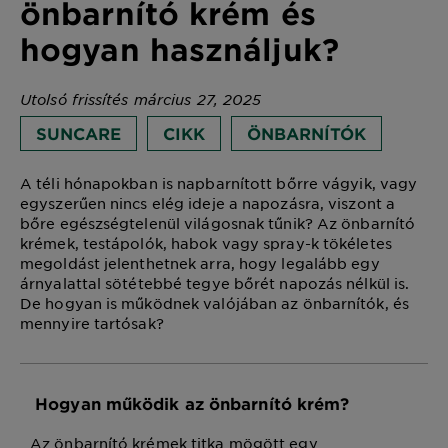
önbarnító krém és
hogyan használjuk?
Utolsó frissítés március 27, 2025
SUNCARE
CIKK
ÖNBARNÍTÓK
A téli hónapokban is napbarnított bőrre vágyik, vagy
egyszerűen nincs elég ideje a napozásra, viszont a
bőre egészségtelenül világosnak tűnik? Az önbarnító
krémek, testápolók, habok vagy spray-k tökéletes
megoldást jelenthetnek arra, hogy legalább egy
árnyalattal sötétebbé tegye bőrét napozás nélkül is.
De hogyan is működnek valójában az önbarnítók, és
mennyire tartósak?
Hogyan működik az önbarnító krém?
Az önbarnító krémek titka mögött egy