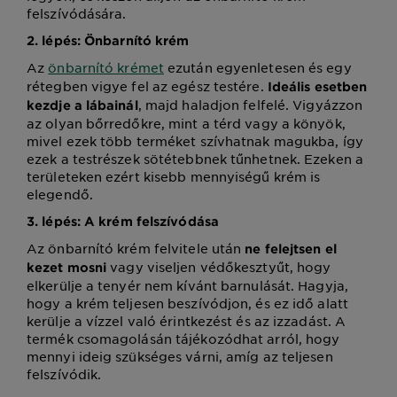
felszívódására.
2. lépés: Önbarnító krém
Az
önbarnító krémet
ezután egyenletesen és egy
rétegben vigye fel az egész testére.
Ideális esetben
, majd haladjon felfelé. Vigyázzon
kezdje a lábainál
az olyan bőrredőkre, mint a térd vagy a könyök,
mivel ezek több terméket szívhatnak magukba, így
ezek a testrészek sötétebbnek tűnhetnek. Ezeken a
területeken ezért kisebb mennyiségű krém is
elegendő.
3. lépés: A krém felszívódása
Az önbarnító krém felvitele után
ne felejtsen el
vagy viseljen védőkesztyűt, hogy
kezet mosni
elkerülje a tenyér nem kívánt barnulását. Hagyja,
hogy a krém teljesen beszívódjon, és ez idő alatt
kerülje a vízzel való érintkezést és az izzadást. A
termék csomagolásán tájékozódhat arról, hogy
mennyi ideig szükséges várni, amíg az teljesen
felszívódik.