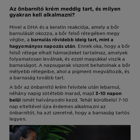
Az önbarnító krém meddig tart, és milyen
gyakran kell alkalmazni?
Mivel a DHA és a keratin reakciója, amely a bőr
barnulását okozza, a bőr felső rétegében megy
végbe, a
barnulás rövidebb ideig tart, mint a
. Ennek oka, hogy a bőr
hagyományos napozás után
felső rétege elhalt hámsejteket tartalmaz, amelyek
folyamatosan leválnak, és ezzel magukkal viszik a
barnaságot. A napsugarak viszont behatolnak a bőr
mélyebb rétegeibe, ahol a pigment megváltozik, és
a barnaság tovább tart.
A bőr az önbarnító krém felvitele után lebarnul,
néhány napig sötétebb marad, majd
3-10 napon
ismét halványodni kezd. Tehát körülbelül 7-10
belül
nap elteltével újra érdemes alkalmazni az
önbarnítót, ha azt szeretné, hogy a barnaság tartós
legyen.