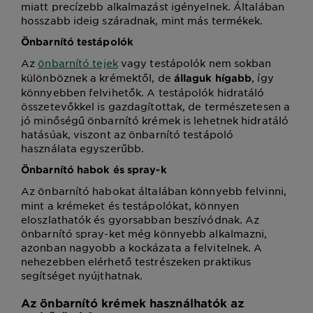
miatt precízebb alkalmazást igényelnek. Általában
hosszabb ideig száradnak, mint más termékek.
Önbarnító testápolók
Az
önbarnító tejek
vagy testápolók nem sokban
különböznek a krémektől, de
, így
állaguk hígabb
könnyebben felvihetők. A testápolók hidratáló
összetevőkkel is gazdagítottak, de természetesen a
jó minőségű önbarnító krémek is lehetnek hidratáló
hatásúak, viszont az önbarnító testápoló
használata egyszerűbb.
Önbarnító habok és spray-k
Az önbarnító habokat általában könnyebb felvinni,
mint a krémeket és testápolókat, könnyen
eloszlathatók és gyorsabban beszívódnak. Az
önbarnító spray-ket még könnyebb alkalmazni,
azonban nagyobb a kockázata a felvitelnek. A
nehezebben elérhető testrészeken praktikus
segítséget nyújthatnak.
Az önbarnító krémek használhatók az