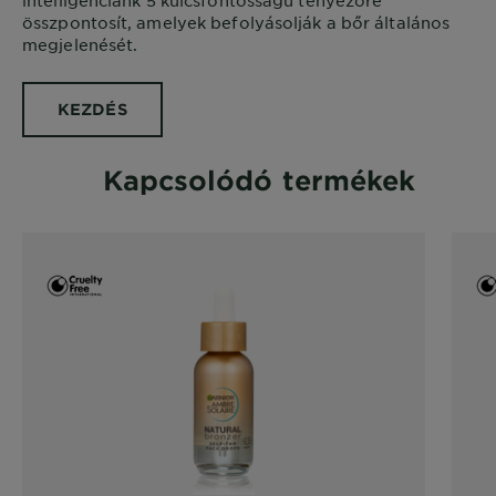
intelligenciánk 5 kulcsfontosságú tényezőre
összpontosít, amelyek befolyásolják a bőr általános
megjelenését.
KEZDÉS
Kapcsolódó termékek