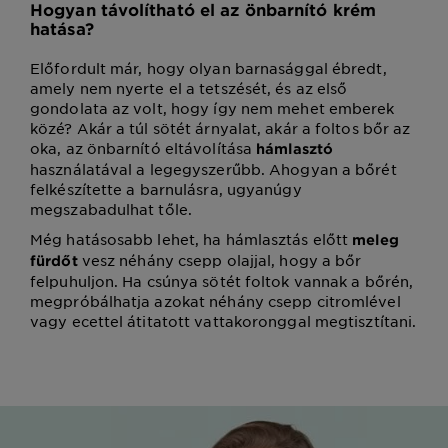
Hogyan távolítható el az önbarnító krém
hatása?
Előfordult már, hogy olyan barnasággal ébredt,
amely nem nyerte el a tetszését, és az első
gondolata az volt, hogy így nem mehet emberek
közé? Akár a túl sötét árnyalat, akár a foltos bőr az
oka, az önbarnító eltávolítása
hámlasztó
használatával a legegyszerűbb. Ahogyan a bőrét
felkészítette a barnulásra, ugyanúgy
megszabadulhat tőle.
Még hatásosabb lehet, ha hámlasztás előtt
meleg
vesz néhány csepp olajjal, hogy a bőr
fürdőt
felpuhuljon. Ha csúnya sötét foltok vannak a bőrén,
megpróbálhatja azokat néhány csepp citromlével
vagy ecettel átitatott vattakoronggal megtisztítani.