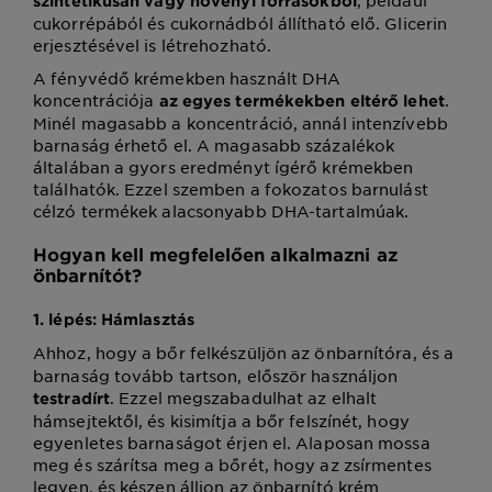
szintetikusan vagy növényi forrásokból
cukorrépából és cukornádból állítható elő. Glicerin
erjesztésével is létrehozható.
A fényvédő krémekben használt DHA
koncentrációja
.
az egyes termékekben eltérő lehet
Minél magasabb a koncentráció, annál intenzívebb
barnaság érhető el. A magasabb százalékok
általában a gyors eredményt ígérő krémekben
találhatók. Ezzel szemben a fokozatos barnulást
célzó termékek alacsonyabb DHA-tartalmúak.
Hogyan kell megfelelően alkalmazni az
önbarnítót?
1. lépés: Hámlasztás
Ahhoz, hogy a bőr felkészüljön az önbarnítóra, és a
barnaság tovább tartson, először használjon
. Ezzel megszabadulhat az elhalt
testradírt
hámsejtektől, és kisimítja a bőr felszínét, hogy
egyenletes barnaságot érjen el. Alaposan mossa
meg és szárítsa meg a bőrét, hogy az zsírmentes
legyen, és készen álljon az önbarnító krém