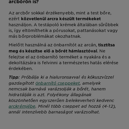
arcbőrön is?
Az arcbőr sokkal érzékenyebb, mint a test bőre,
ezért
közvetlenül arcra készült termékeket
használjon. A testápoló krémek általában sűrűbbek
is, így eltömíthetik a pórusokat, pattanásokat vagy
más bőrproblémákat okozhatnak.
Mielőtt használná az önbarnítót az arcán,
tisztítsa
. Ne
meg és készítse elő a bőrét hámlasztóval
felejtse el az önbarnító terméket a nyakára és a
dekoltázsára is felvinni a természetes hatás elérése
érdekében.
: Próbálja ki a hialuronsavval és kókuszvízzel
Tipp
gazdagított
önbarnító cseppeket
, amelyek
nemcsak barnává varázsolják a bőrét, hanem
hidratálják is azt. Folyékony állagának
köszönhetően egyszerűen belekeverheti kedvenc
arckrémjébe
. Minél több cseppet ad hozzá (4-12),
annál intenzívebb barnaságot varázsolhat.