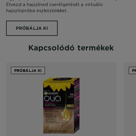
Élvezd a hajszíned cserélgetését a virtuális
hajszínpróba eszközünkkel.
PRÓBÁLJA KI
Kapcsolódó termékek
PRÓBÁLJA KI
P