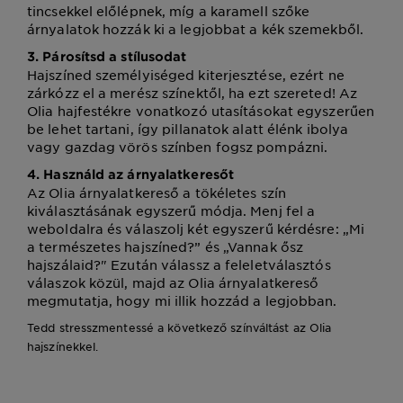
tincsekkel előlépnek, míg a karamell szőke
árnyalatok hozzák ki a legjobbat a kék szemekből.
3. Párosítsd a stílusodat
Hajszíned személyiséged kiterjesztése, ezért ne
zárkózz el a merész színektől, ha ezt szereted! Az
Olia hajfestékre vonatkozó utasításokat egyszerűen
be lehet tartani, így pillanatok alatt élénk ibolya
vagy gazdag vörös színben fogsz pompázni.
4. Használd az árnyalatkeresőt
Az Olia árnyalatkereső a tökéletes szín
kiválasztásának egyszerű módja. Menj fel a
weboldalra és válaszolj két egyszerű kérdésre: „Mi
a természetes hajszíned?” és „Vannak ősz
hajszálaid?" Ezután válassz a feleletválasztós
válaszok közül, majd az Olia árnyalatkereső
megmutatja, hogy mi illik hozzád a legjobban.
Tedd stresszmentessé a következő színváltást az Olia
hajszínekkel.