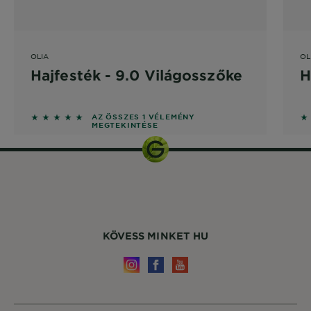
OLIA
OL
Hajfesték - 9.0 Világosszőke
H
5 out of 5 stars based on reviews
5 
AZ ÖSSZES 1 VÉLEMÉNY
MEGTEKINTÉSE
KÖVESS MINKET HU