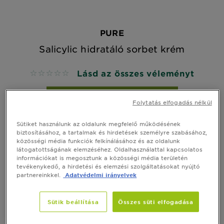
PURE
Salicylic hidratáló sorbet krém
Lásd az összes véleményt
No reviews
GYORS MEGTEKINTÉS
Folytatás elfogadás nélkül
Sütiket használunk az oldalunk megfelelő működésének
biztosításához, a tartalmak és hirdetések személyre szabásához,
közösségi média funkciók felkínálásához és az oldalunk
látogatottságának elemzéséhez. Oldalhasználattal kapcsolatos
információkat is megosztunk a közösségi média területén
tevékenykedő, a hirdetési és elemzési szolgáltatásokat nyújtó
partnereinkkel.
Adatvédelmi irányelvek
Sütik beállítása
Összes süti elfogadása