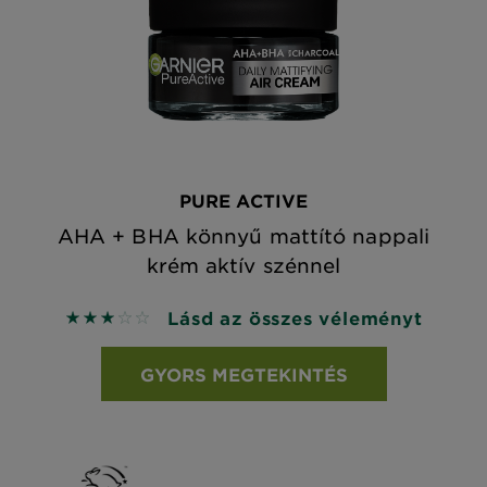
PURE ACTIVE
AHA + BHA könnyű mattító nappali
krém aktív szénnel
Lásd az összes véleményt
3 out of 5 stars based on reviews
GYORS MEGTEKINTÉS