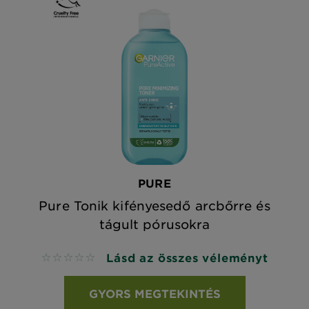
PURE
Pure Tonik kifényesedő arcbőrre és
tágult pórusokra
Lásd az összes véleményt
No reviews
GYORS MEGTEKINTÉS