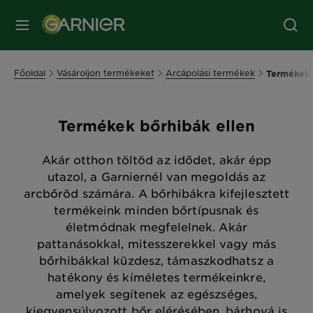
MENÜ
Főoldal
Vásároljon termékeket
Arcápolási termékek
Termékek 
Termékek bőrhibák ellen
Akár otthon töltöd az idődet, akár épp
utazol, a Garniernél van megoldás az
arcbőröd számára. A bőrhibákra kifejlesztett
termékeink minden bőrtípusnak és
életmódnak megfelelnek. Akár
pattanásokkal, mitesszerekkel vagy más
bőrhibákkal küzdesz, támaszkodhatsz a
hatékony és kíméletes termékeinkre,
amelyek segítenek az egészséges,
kiegyensúlyozott bőr elérésében, bárhová is