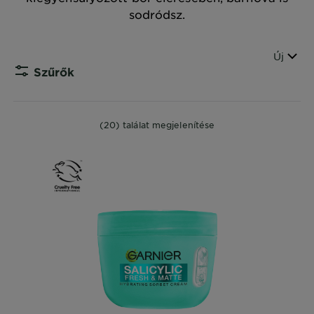
sodródsz.
Sorren
Új
Szűrők
CLOS
(20) találat megjelenítése