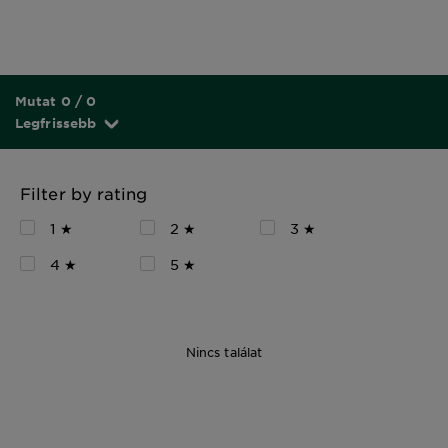
Mutat 0 / 0
Legfrissebb
Filter by rating
1 ★
2 ★
3 ★
4 ★
5 ★
Nincs találat
28 g