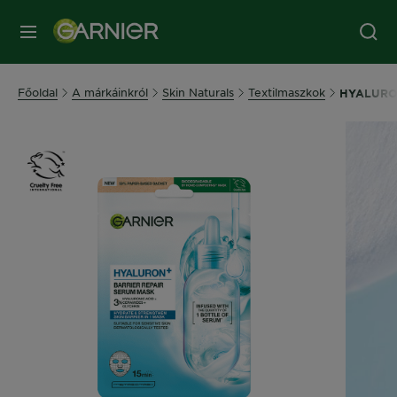
MENÜ
Főoldal
A márkáinkról
Skin Naturals
Textilmaszkok
HYALURON