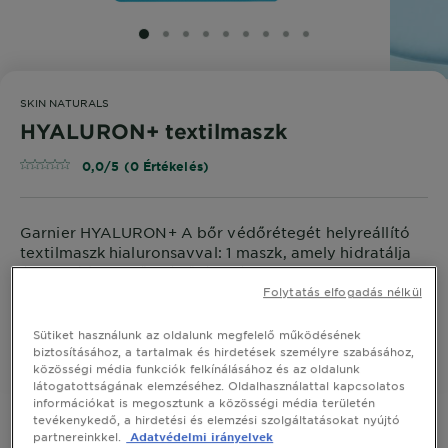
SLIDE 1
SLIDE 2
SLIDE 3
SLIDE 4
SLIDE 5
SLIDE 6
SLIDE 7
SLIDE 8
SLIDE 9
SKIN NATURALS
HYALURON+ textilmaszk
0,0/5 (0 Értékelés)
Garnier HYALURON+ A bőr védőrétegét helyreállító
textilmaszk hialuronsavval: 1 maszk, amely hidratálja
és megújítja a bőr védőrétegét.
Folytatás elfogadás nélkül
MÉRET
28 G
Sütiket használunk az oldalunk megfelelő működésének
biztosításához, a tartalmak és hirdetések személyre szabásához,
VEGYE MEG ONLINE
közösségi média funkciók felkínálásához és az oldalunk
látogatottságának elemzéséhez. Oldalhasználattal kapcsolatos
információkat is megosztunk a közösségi média területén
tevékenykedő, a hirdetési és elemzési szolgáltatásokat nyújtó
partnereinkkel.
Adatvédelmi irányelvek