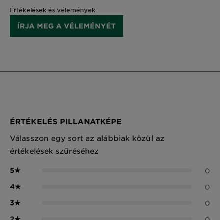
Értékelések és vélemények
ÍRJA MEG A VÉLEMÉNYÉT
ÉRTÉKELÉS PILLANATKÉPE
Válasszon egy sort az alábbiak közül az
értékelések szűréséhez
5
★
0
4
★
0
3
★
0
2
★
0