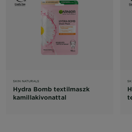
SKIN NATURALS
SK
Hydra Bomb textilmaszk
H
kamillakivonattal
t