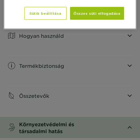
Termék Információ
Sütik beállítása
Összes süti elfogadása
CLOSE SUBPANEL
Hogyan használd
CLOSE SUBPANEL
Termékbiztonság
CLOSE SUBPANEL
Összetevők
CLOSE SUBPANEL
Környezetvédelmi és
társadalmi hatás