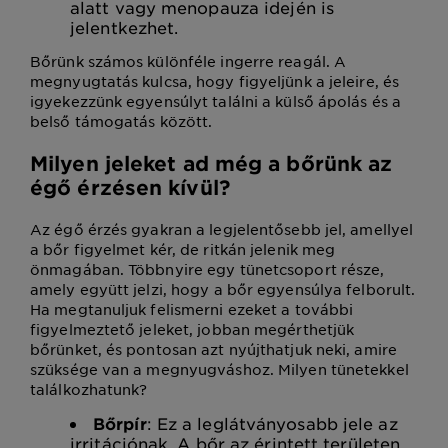
alatt vagy menopauza idején is
jelentkezhet.
Bőrünk számos különféle ingerre reagál. A
megnyugtatás kulcsa, hogy figyeljünk a jeleire, és
igyekezzünk egyensúlyt találni a külső ápolás és a
belső támogatás között.
Milyen jeleket ad még a bőrünk az
égő érzésen kívül?
Az égő érzés gyakran a legjelentősebb jel, amellyel
a bőr figyelmet kér, de ritkán jelenik meg
önmagában. Többnyire egy tünetcsoport része,
amely együtt jelzi, hogy a bőr egyensúlya felborult.
Ha megtanuljuk felismerni ezeket a további
figyelmeztető jeleket, jobban megérthetjük
bőrünket, és pontosan azt nyújthatjuk neki, amire
szüksége van a megnyugváshoz. Milyen tünetekkel
találkozhatunk?
Bőrpír
: Ez a leglátványosabb jele az
irritációnak. A bőr az érintett területen