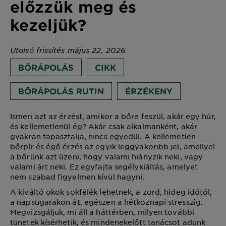
előzzük meg és
kezeljük?
Utolsó frissítés május 22, 2026
BŐRÁPOLÁS
CIKK
BŐRÁPOLÁS RUTIN
ÉRZÉKENY
Ismeri azt az érzést, amikor a bőre feszül, akár egy húr,
és kellemetlenül ég? Akár csak alkalmanként, akár
gyakran tapasztalja, nincs egyedül. A kellemetlen
bőrpír és égő érzés az egyik leggyakoribb jel, amellyel
a bőrünk azt üzeni, hogy valami hiányzik neki, vagy
valami árt neki. Ez egyfajta segélykiáltás, amelyet
nem szabad figyelmen kívül hagyni.
A kiváltó okok sokfélék lehetnek, a zord, hideg időtől,
a napsugarakon át, egészen a hétköznapi stresszig.
Megvizsgáljuk, mi áll a háttérben, milyen további
tünetek kísérhetik, és mindenekelőtt tanácsot adunk