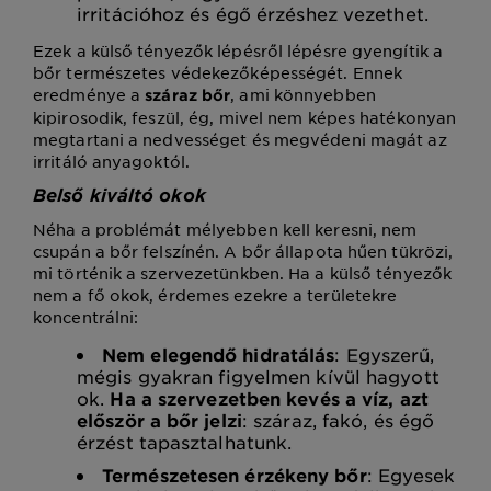
irritációhoz és égő érzéshez vezethet.
Ezek a külső tényezők lépésről lépésre gyengítik a
bőr természetes védekezőképességét. Ennek
eredménye a
, ami könnyebben
száraz bőr
kipirosodik, feszül, ég, mivel nem képes hatékonyan
megtartani a nedvességet és megvédeni magát az
irritáló anyagoktól.
Belső kiváltó okok
Néha a problémát mélyebben kell keresni, nem
csupán a bőr felszínén. A bőr állapota hűen tükrözi,
mi történik a szervezetünkben. Ha a külső tényezők
nem a fő okok, érdemes ezekre a területekre
koncentrálni:
Nem elegendő hidratálás
: Egyszerű,
mégis gyakran figyelmen kívül hagyott
ok.
Ha a szervezetben kevés a víz, azt
először a bőr jelzi
: száraz, fakó, és égő
érzést tapasztalhatunk.
Természetesen érzékeny bőr
: Egyesek