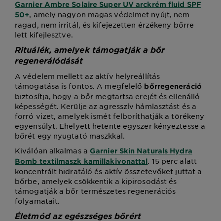
Garnier Ambre Solaire Super UV arckrém fluid SPF
, amely nagyon magas védelmet nyújt, nem
50+
ragad, nem irritál, és kifejezetten érzékeny bőrre
lett kifejlesztve.
Rituálék, amelyek támogatják a bőr
regenerálódását
A védelem mellett az aktív helyreállítás
támogatása is fontos. A megfelelő
bőrregeneráció
biztosítja, hogy a bőr megtartsa erejét és ellenálló
képességét. Kerülje az agresszív hámlasztást és a
forró vizet, amelyek ismét felboríthatják a törékeny
egyensúlyt. Ehelyett hetente egyszer kényeztesse a
bőrét egy nyugtató maszkkal.
Kiválóan alkalmas a
Garnier Skin Naturals Hydra
. 15 perc alatt
Bomb textilmaszk kamillakivonattal
koncentrált hidratáló és aktív összetevőket juttat a
bőrbe, amelyek csökkentik a kipirosodást és
támogatják a bőr természetes regenerációs
folyamatait.
Életmód az egészséges bőrért