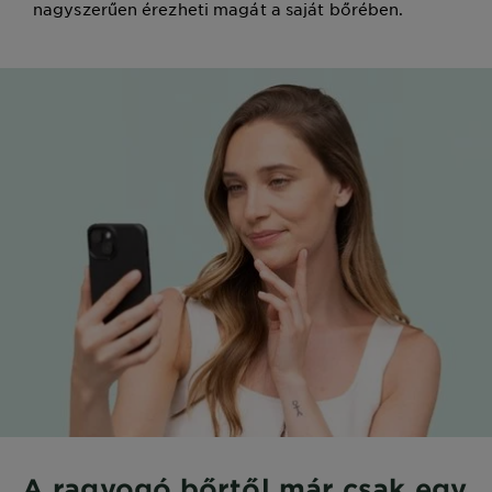
nagyszerűen érezheti magát a saját bőrében.
A ragyogó bőrtől már csak egy