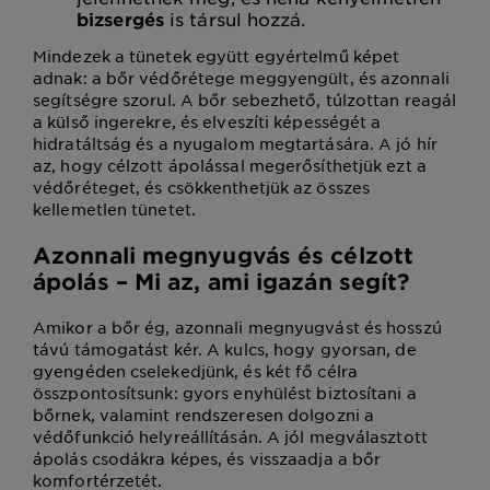
bizsergés
is társul hozzá.
Mindezek a tünetek együtt egyértelmű képet
adnak: a bőr védőrétege meggyengült, és azonnali
segítségre szorul. A bőr sebezhető, túlzottan reagál
a külső ingerekre, és elveszíti képességét a
hidratáltság és a nyugalom megtartására. A jó hír
az, hogy célzott ápolással megerősíthetjük ezt a
védőréteget, és csökkenthetjük az összes
kellemetlen tünetet.
Azonnali megnyugvás és célzott
ápolás – Mi az, ami igazán segít?
Amikor a bőr ég, azonnali megnyugvást és hosszú
távú támogatást kér. A kulcs, hogy gyorsan, de
gyengéden cselekedjünk, és két fő célra
összpontosítsunk: gyors enyhülést biztosítani a
bőrnek, valamint rendszeresen dolgozni a
védőfunkció helyreállításán. A jól megválasztott
ápolás csodákra képes, és visszaadja a bőr
komfortérzetét.