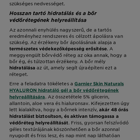
szükséges nedvességet.
Hosszan tartó hidratálás és a bőr
védőrétegének helyreállítása
Az azonnali enyhülés nagyszerű, de a tartós
eredményhez rendszeres és célzott ápolásra van
szükség. Az érzékeny bőr ápolásának alapja a
. A
természetes védekezőképesség erősítése
meggyengült bőrvédő réteg az oka annak, hogy a
bőr ég, és túlzottan érzékeny. A bőr mély
az út, amely segít újraépíteni ezt a
hidratálása
réteget.
Erre a feladatra tökéletes a
Garnier Skin Naturals
HYALURON hidratáló gél a bőr védőrétegének
. Az összetétele 5% glicerin,
helyreállítására
allantoin, aloe vera és hialuronsav. Kifejezetten úgy
lett kialakítva, hogy a bőrnek intenzív,
akár 48 órás
hidratálást biztosítson, és aktívan támogassa a
. Friss, gyorsan felszívódó
védőréteg helyreállítását
géles textúrájának köszönhetően a bőr azonnal
nyugodt és friss lesz, és nap mint nap láthatóan