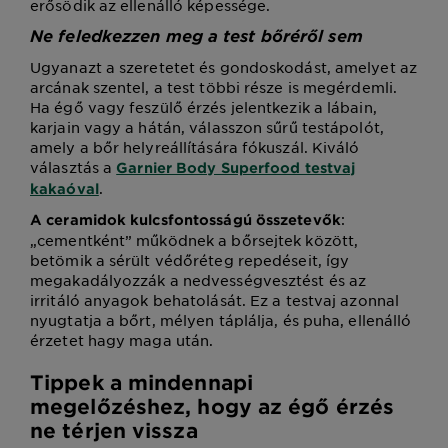
erősödik az ellenálló képessége.
Ne feledkezzen meg a test bőréről sem
Ugyanazt a szeretetet és gondoskodást, amelyet az
arcának szentel, a test többi része is megérdemli.
Ha égő vagy feszülő érzés jelentkezik a lábain,
karjain vagy a hátán, válasszon sűrű testápolót,
amely a bőr helyreállítására fókuszál. Kiváló
választás a
Garnier Body Superfood testvaj
.
kakaóval
:
A ceramidok kulcsfontosságú összetevők
„cementként” működnek a bőrsejtek között,
betömik a sérült védőréteg repedéseit, így
megakadályozzák a nedvességvesztést és az
irritáló anyagok behatolását. Ez a testvaj azonnal
nyugtatja a bőrt, mélyen táplálja, és puha, ellenálló
érzetet hagy maga után.
Tippek a mindennapi
megelőzéshez, hogy az égő érzés
ne térjen vissza