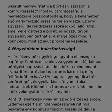
Sikerült megnyugtatni a bőrt és visszaadni a
komfortérzetét? Most kulcsfontosságú a
megelőzésre összpontosítani, hogy a kellemetlen
égő vagy feszülő érzés ne térjen vissza. Ez egy
egyszerű, de rendszeres szokásokból álló rutin,
amellyel erősítheti a bőrét, és hosszú távon
egyensúlyban tarthatja. A megelőzés mindig
könnyebb, mint az akut probléma kezelése.
A fényvédelem kulcsfontosságú
Az érzékeny bőr egyik legnagyobb ellensége a
napfény. Pontosan ez okozza gyakran a fájdalmas
bőrégést napozás után, de a bőrt a mindennapi
szabadtéri tartózkodás során is károsítja, még
felhős időben is. Az UV-sugarak gyengítik a bőr
védőrétegét, és gyulladásos folyamatokat
indítanak el. Különösen fontos az arc védelme, ahol
a bőr vékonyabb és érzékenyebb.
Pont itt jelentkezik gyakran az égő érzés az arcon.
Érdemes ezért a mindennapi reggeli rutinba
beiktatni egy könnyed fluidot. Ideális például a