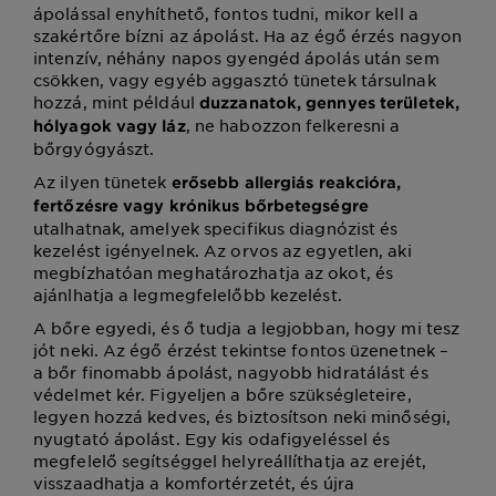
ápolással enyhíthető, fontos tudni, mikor kell a
szakértőre bízni az ápolást. Ha az égő érzés nagyon
intenzív, néhány napos gyengéd ápolás után sem
csökken, vagy egyéb aggasztó tünetek társulnak
hozzá, mint például
duzzanatok, gennyes területek,
, ne habozzon felkeresni a
hólyagok vagy láz
bőrgyógyászt.
Az ilyen tünetek
erősebb allergiás reakcióra,
fertőzésre vagy krónikus bőrbetegségre
utalhatnak, amelyek specifikus diagnózist és
kezelést igényelnek. Az orvos az egyetlen, aki
megbízhatóan meghatározhatja az okot, és
ajánlhatja a legmegfelelőbb kezelést.
A bőre egyedi, és ő tudja a legjobban, hogy mi tesz
jót neki. Az égő érzést tekintse fontos üzenetnek –
a bőr finomabb ápolást, nagyobb hidratálást és
védelmet kér. Figyeljen a bőre szükségleteire,
legyen hozzá kedves, és biztosítson neki minőségi,
nyugtató ápolást. Egy kis odafigyeléssel és
megfelelő segítséggel helyreállíthatja az erejét,
visszaadhatja a komfortérzetét, és újra