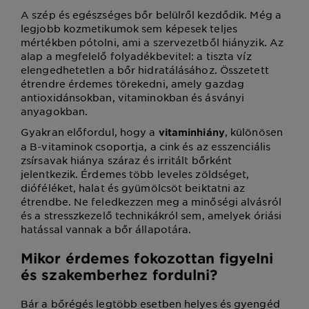
A szép és egészséges bőr belülről kezdődik. Még a
legjobb kozmetikumok sem képesek teljes
mértékben pótolni, ami a szervezetből hiányzik. Az
alap a megfelelő folyadékbevitel: a tiszta víz
elengedhetetlen a bőr hidratálásához. Összetett
étrendre érdemes törekedni, amely gazdag
antioxidánsokban, vitaminokban és ásványi
anyagokban.
Gyakran előfordul, hogy a
, különösen
vitaminhiány
a B-vitaminok csoportja, a cink és az esszenciális
zsírsavak hiánya száraz és irritált bőrként
jelentkezik. Érdemes több leveles zöldséget,
dióféléket, halat és gyümölcsöt beiktatni az
étrendbe. Ne feledkezzen meg a minőségi alvásról
és a stresszkezelő technikákról sem, amelyek óriási
hatással vannak a bőr állapotára.
Mikor érdemes fokozottan figyelni
és szakemberhez fordulni?
Bár a bőrégés legtöbb esetben helyes és gyengéd