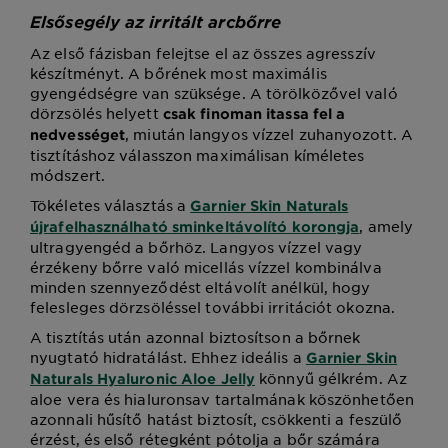
Elsősegély az irritált arcbőrre
Az első fázisban felejtse el az összes agresszív
készítményt. A bőrének most maximális
gyengédségre van szüksége. A törölközővel való
dörzsölés helyett
csak finoman itassa fel a
, miután langyos vízzel zuhanyozott. A
nedvességet
tisztításhoz válasszon maximálisan kíméletes
módszert.
Tökéletes választás a
Garnier Skin Naturals
, amely
újrafelhasználható sminkeltávolító korongja
ultragyengéd a bőrhöz. Langyos vízzel vagy
érzékeny bőrre való micellás vízzel kombinálva
minden szennyeződést eltávolít anélkül, hogy
felesleges dörzsöléssel további irritációt okozna.
A tisztítás után azonnal biztosítson a bőrnek
nyugtató hidratálást. Ehhez ideális a
Garnier Skin
könnyű gélkrém. Az
Naturals Hyaluronic Aloe Jelly
aloe vera és hialuronsav tartalmának köszönhetően
azonnali hűsítő hatást biztosít, csökkenti a feszülő
érzést, és első rétegként pótolja a bőr számára