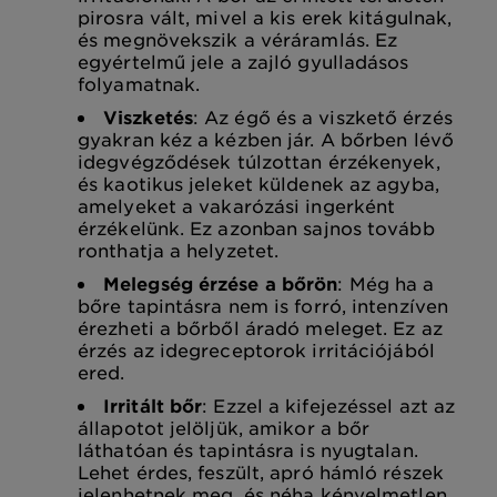
pirosra vált, mivel a kis erek kitágulnak,
és megnövekszik a véráramlás. Ez
egyértelmű jele a zajló gyulladásos
folyamatnak.
Viszketés
: Az égő és a viszkető érzés
gyakran kéz a kézben jár. A bőrben lévő
idegvégződések túlzottan érzékenyek,
és kaotikus jeleket küldenek az agyba,
amelyeket a vakarózási ingerként
érzékelünk. Ez azonban sajnos tovább
ronthatja a helyzetet.
Melegség érzése a bőrön
: Még ha a
bőre tapintásra nem is forró, intenzíven
érezheti a bőrből áradó meleget. Ez az
érzés az idegreceptorok irritációjából
ered.
Irritált bőr
: Ezzel a kifejezéssel azt az
állapotot jelöljük, amikor a bőr
láthatóan és tapintásra is nyugtalan.
Lehet érdes, feszült, apró hámló részek
jelenhetnek meg, és néha kényelmetlen