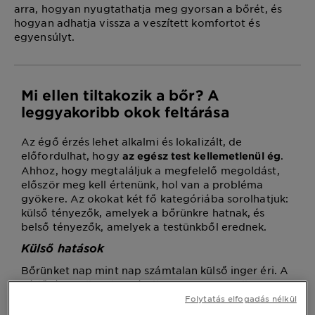
arra, hogyan nyugtathatja meg gyorsan a bőrét, és
hogyan adhatja vissza a veszített komfortot és
egyensúlyt.
Mi ellen tiltakozik a bőr? A
leggyakoribb okok feltárása
Az égő érzés lehet alkalmi és lokalizált, de
előfordulhat, hogy
.
az egész test kellemetlenül ég
Ahhoz, hogy megtaláljuk a megfelelő megoldást,
először meg kell értenünk, hol van a probléma
gyökere. Az okokat két fő kategóriába sorolhatjuk:
külső tényezők, amelyek a bőrünkre hatnak, és
belső tényezők, amelyek a testünkből erednek.
Külső hatások
Bőrünket nap mint nap számtalan külső inger éri. A
védőrétege ilyenkor sérülhet, meggyengülhet,
könnyen égő érzéssel és irritációval reagálhat. A
Folytatás elfogadás nélkül
leggyakoribb kiváltó okok a következők: