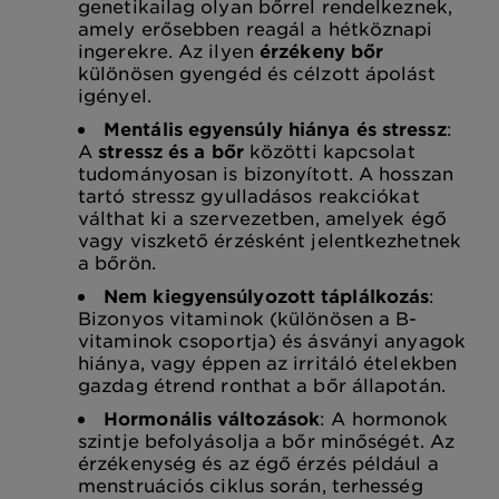
genetikailag olyan bőrrel rendelkeznek,
amely erősebben reagál a hétköznapi
ingerekre. Az ilyen
érzékeny bőr
különösen gyengéd és célzott ápolást
igényel.
Mentális egyensúly hiánya és stressz
:
A
stressz és a bőr
közötti kapcsolat
tudományosan is bizonyított. A hosszan
tartó stressz gyulladásos reakciókat
válthat ki a szervezetben, amelyek égő
vagy viszkető érzésként jelentkezhetnek
a bőrön.
Nem kiegyensúlyozott táplálkozás
:
Bizonyos vitaminok (különösen a B-
vitaminok csoportja) és ásványi anyagok
hiánya, vagy éppen az irritáló ételekben
gazdag étrend ronthat a bőr állapotán.
Hormonális változások
: A hormonok
szintje befolyásolja a bőr minőségét. Az
érzékenység és az égő érzés például a
menstruációs ciklus során, terhesség