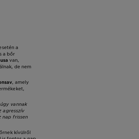
esetén a
s a bőr
van,
pusa
álnak, de nem
, amely
ronsav
termékeket,
 úgy vannak
z agresszív
 nap frissen
őrnek kívülről
is fontos a nap
l