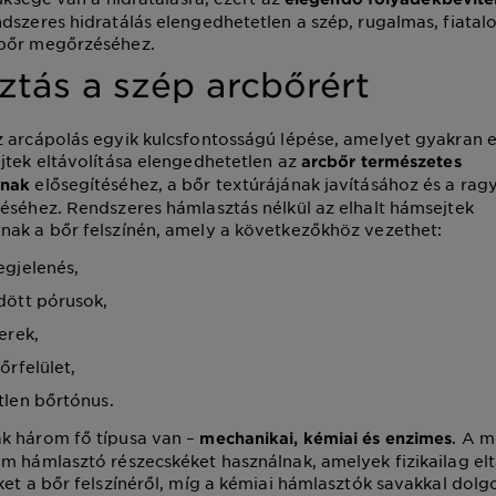
dszeres hidratálás elengedhetetlen a szép, rugalmas, fiatalo
bőr megőrzéséhez.
tás a szép arcbőrért
 arcápolás egyik kulcsfontosságú lépése, amelyet gyakran 
jtek eltávolítása elengedhetetlen az
arc
bőr természetes
elősegítéséhez, a bőr textúrájának javításához és a ra
ának
éséhez. Rendszeres hámlasztás nélkül az elhalt hámsejtek
nak a bőr felszínén, amely a következőkhöz vezethet:
gjelenés,
ött pórusok,
erek,
őrfelület,
len bőrtónus.
k három fő típusa van –
. A m
mechanikai, kémiai és enzimes
m hámlasztó részecskéket használnak, amelyek fizikailag elt
ket a bőr felszínéről, míg a kémiai hámlasztók savakkal dol