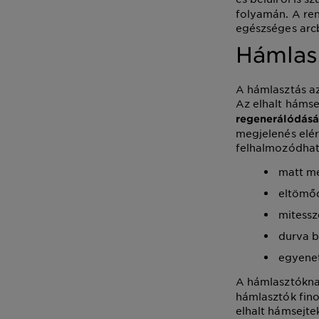
folyamán. A ren
egészséges arc
Hámlasz
A hámlasztás az
Az elhalt hámse
regenerálódás
megjelenés elér
felhalmozódhat
matt me
eltömőd
mitessz
durva b
egyenet
A hámlasztókna
hámlasztók fino
elhalt hámsejte