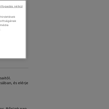
bőr
elfogadás nélkül
 hirdetések
tottságának
 média
.
n! A bőre
 öregedést,
aitól.
sában, és elérje
os. Bőrünk nap