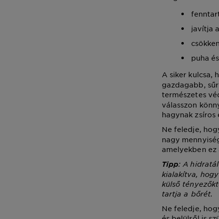
fenntar
javítja
csökken
puha és
A siker kulcsa,
gazdagabb, sűrű
természetes vé
válasszon könn
hagynak zsíros 
Ne feledje, ho
nagy mennyiségű
amelyekben ez 
: A
hidratá
Tipp
kialakítva, hog
külső tényezőkt
tartja a bőrét.
Ne feledje, hog
és belülről is s