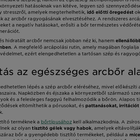
környezeti hatásoknak van kitéve, legyen szó szennyeződése
 stresszről, amelyek megterhelhetik,
ok
idő előtti öregedést
k az arcbőr ragyogásának elvesztéséhez. A rendszeres arcá
zeket a negatív hatásokat, erősíti a bőr természetes védőrét
nerációt.
és hidratált arcbőr nemcsak jobban néz ki, hanem
ellenállób
. A megfelelő arcápolási rutin, amely magában foglalja a
emben
a védelmet, ezért elengedhetetlen a tartósan szép és ragyog
ítás az egészséges arcbőr al
gedhetetlen lépés a szép arcbőr eléréséhez, mivel előkészíti a
aszaira. Napközben és éjszaka a környezetből származó sze
k és a felesleges faggyú felhalmozódik a bőrön. Alapos tis
ődések eltömíthetik a pórusokat, és
pattanásokat, irritáció
k.
ztító terméknek a
bőrtípusához
kell alkalmazkodnia. A zsíro
lnek az olyan
, amelyek eltávolítjá
tisztító gélek vagy habok
száraz bőr a gyengédebb tisztító termékeket, például a
mice