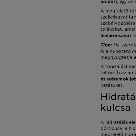
, így a
arcbőrt
A megfelelő ton
szalicilsavat t
szabályozására.
tonikokat, amel
t
hialuronsavat
: Ha szeret
Tipp
ki a nyugtató h
megnyugtatja és 
A tonizálást min
felfrissíti az a
és szérumok jo
hatásukat.
Hidratá
kulcsa
A hidratálás el
bőrtípusa, a hi
megfelelő hidra