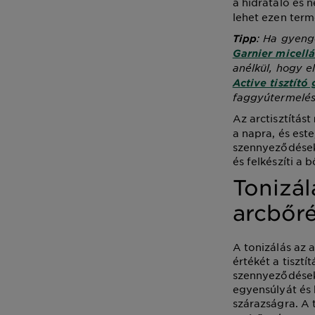
a hidratáló és 
lehet ezen ter
: Ha gyeng
Tipp
Garnier micellá
anélkül, hogy e
Active tisztító 
faggyútermelés
Az arctisztítást
a napra, és est
szennyeződések
és felkészíti a 
Tonizál
arcbőré
A tonizálás az 
értékét a tisztí
szennyeződések 
egyensúlyát és 
szárazságra. A 