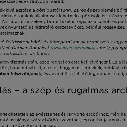
z egészséges és ragyogó marad.
ik kiválasztása a bőrtípustól függ. Zsíros és problémás bőrt
artalmazó tonikok alkalmasak lehetnek a pórusok tisztítására 
 A száraz és érzékeny bőr értékelni fogja az alkohol- és p
yek nyugtató és hidratáló összetevőket, például
rózsavizet,
artalmaznak.
né felfrissíteni bőrét és támogatni annak természetes egyen
atású Garnier Botanical
rózsavizes arctonikot
, amely gyeng
felfrissíti az arcbőrét.
den tisztítás után, azaz reggel és este kell elvégezni. Ez a 
rcbőrt, hanem biztosítja azt is, hogy más termékek, például a
h
, és az arcbőr a lehető legjobban ki tudja
bban felszívódjanak
lás – a szép és rugalmas ar
engedhetetlen az egészséges és ragyogó arcbőrhöz. Még ha z
dratálás hiánya száraz bőrhöz vezethet, és ronthatja annak ál
tálás a következőkben segít: