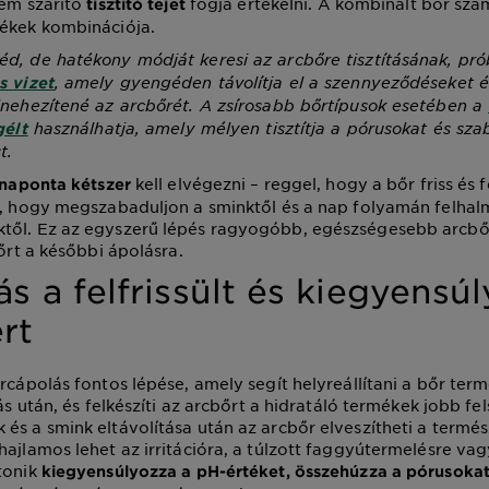
nem szárító
fogja értékelni. A kombinált bőr sz
tisztító tejet
mékek kombinációja.
éd, de hatékony módját keresi az arcbőre tisztításának, prób
, amely gyengéden távolítja el a szennyeződéseket é
s vizet
lnehezítené az arcbőrét. A zsírosabb bőrtípusok esetében a
használhatja, amely mélyen tisztítja a pórusokat és sza
gélt
t.
kell elvégezni – reggel, hogy a bőr friss és 
naponta kétszer
e, hogy megszabaduljon a sminktől és a nap folyamán felha
től. Ez az egyszerű lépés ragyogóbb, egészségesebb arcb
bőrt a későbbi ápolásra.
ás a felfrissült és kiegyensú
rt
arcápolás fontos lépése, amely segít helyreállítani a bőr ter
tás után, és felkészíti az arcbőrt a hidratáló termékek jobb fe
és a smink eltávolítása után az arcbőr elveszítheti a termé
hajlamos lehet az irritációra, a túlzott faggyútermelésre vag
tonik
kiegyensúlyozza a pH-értéket, összehúzza a pórusoka