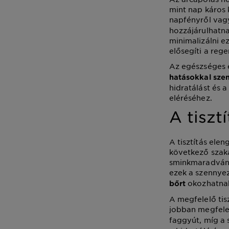
mint nap káros 
napfényről vagy
hozzájárulhatna
minimalizálni e
elősegíti a rege
Az egészséges 
hatásokkal sz
hidratálást és 
eléréséhez.
A tiszt
A tisztítás elen
következő szak
sminkmaradványo
ezek a szennyez
okozhatna
bőrt
A megfelelő tis
jobban megfele
faggyút, míg a 