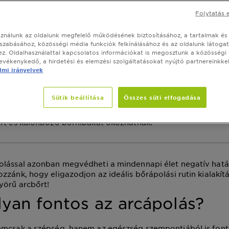
zze fel a gyönyörű 
Folytatás 
t
sználunk az oldalunk megfelelő működésének biztosításához, a tartalmak és
szabásához, közösségi média funkciók felkínálásához és az oldalunk látoga
z. Oldalhasználattal kapcsolatos információkat is megosztunk a közösségi
 február 21, 2025
tevékenykedő, a hirdetési és elemzési szolgáltatásokat nyújtó partnereinkkel
mi irányelvek
NAPOZÁS
Sütik beállítása
Összes süti elfogadása
ogyan ápolja az arcbőrét, hogy szép és egészséges maradjo
p ki van téve olyan negatív hatásoknak, amelyek idő előtti
őrt és különböző bőrhibákat okozhatnak.
lással azonban megvédheti a mindennapi élet negatív hatás
zzánk, hogy eligazodjon az ideális bőrápolási rutin kialakítá
yörű arcbőrt!
lyan fontos az arcápolás?
emcsak a szépség, hanem az egészség szempontjából is font