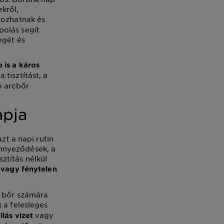
kről,
ozhatnak és
polás segít
egét és
b is a káros
 tisztítást, a
ó arcbőr
apja
zt a napi rutin
nnyeződések, a
ztítás nélkül
t vagy fénytelen
s bőr számára
k a felesleges
vagy
llás vizet