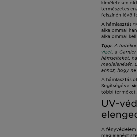
kíméletesen old
természetes en
felszínén lévő f
A hámlasztás gy
alkalommal háml
alkalommal kell
: A hatéko
Tipp
vizet
, a Garnier
hámsejteket, ha
megjelenését. 
ahhoz, hogy ne i
A hámlasztás ol
Segítségével
si
többi terméket,
UV-véd
elenge
A fényvédelem a
megjelenést sze