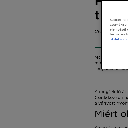
Fede
titká
Sütiket ha
személyre 
elemzéséhe
Utolsó frissítés
területén 
Adatvédel
CIKK
Megtudhatja, h
minden egyes na
fénytelen arcb
A megfelelő ápo
Csatlakozzon ho
a vágyott gyön
Miért o
Az arcápolás n