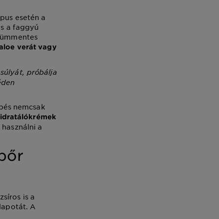
ípus esetén a
és a faggyú
arfümmentes
 aloe verát vagy
súlyát, próbálja
éden
lépés nemcsak
idratálókrémek
 használni a
cbőr
síros is a
lapotát. A