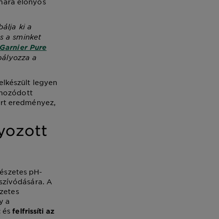
ámára előnyös
álja ki a
s a sminket
Garnier Pure
bályozza a
felkészült legyen
lmozódott
őrt eredményez,
lyozott
mészetes pH-
lszívódására. A
szetes
y a
és
t
felfrissíti az