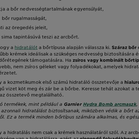
tja a bőr nedvességtartalmának egyensúlyát,
 a bőr rugalmasságát,
ti az öregedés jeleit,
 sima tapintásúvá teszi az arcbőrt.
 hogy a
hidratálót
a bőrtípusa alapján válassza ki.
Száraz bőr
bb krémek ideálisak a szükséges nedvesség biztosítására é
dőrétegének támogatására. Ha
zsíros vagy kombinált bőrtí
yebb, nem zsíros géleket vagy folyadékokat, amelyek hidrat
érzetet.
gy a kozmetikumok első számú hidratáló összetevője a
hialu
 vizet köt meg és zár be a bőrbe. Keresse tehát azokat a 
az összetevő megtalálható.
ló termékek, mint például a
,
Garnier
Hydra Bomb arcmaszk
y azonnali hidratálást biztosítsanak, miközben védik a bőrt a
ől. Ez a termék minden bőrtípus számára alkalmas, és egész
y a hidratálás nem csak a krémek használatáról szól. Az arcb
züksége van a hidratálásra, ezért az
elegendő folyadékbevite