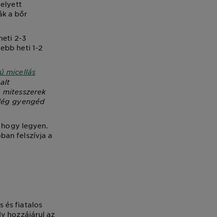
elyett
ák a bőr
heti 2-3
ebb heti 1-2
ú micellás
alt
a mitesszerek
elég gyengéd
, hogy legyen.
bban felszívja a
 és fiatalos
y hozzájárul az