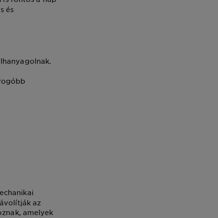
s és
elhanyagolnak.
gyogóbb
echanikai
ávolítják az
goznak, amelyek