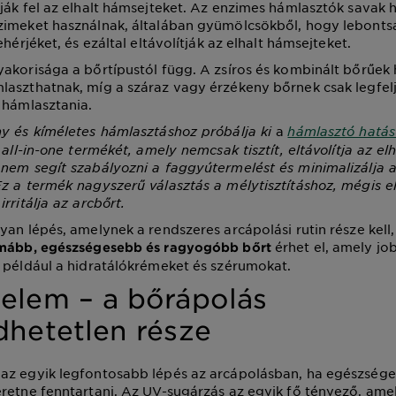
ják fel az elhalt hámsejteket. Az enzimes hámlasztók savak h
zimeket használnak, általában gyümölcsökből, hogy lebonts
ehérjéket, és ezáltal eltávolítják az elhalt hámsejteket.
akorisága a bőrtípustól függ. A zsíros és kombinált bőrűek 
aszthatnak, míg a száraz vagy érzékeny bőrnek csak legfelj
 hámlasztania.
ny és kíméletes hámlasztáshoz próbálja ki
a
hámlasztó hatás
 all-in-one termékét, amely nemcsak tisztít, eltávolítja az elh
nem segít szabályozni a faggyútermelést és minimalizálja 
Ez a termék nagyszerű választás a mélytisztításhoz, mégis 
rritálja az arcbőrt.
yan lépés, amelynek a rendszeres arcápolási rutin része kell
érhet el, amely jo
mább, egészségesebb és ragyogóbb bőrt
 például a hidratálókrémeket és szérumokat.
elem – a bőrápolás
dhetetlen része
z egyik legfontosabb lépés az arcápolásban, ha egészséges
retne fenntartani. Az UV-sugárzás az egyik fő tényező, amel