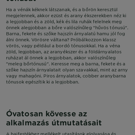
Ha a vénák kéknek látszanak, és a bőrön keresztül
megjelennek, akkor ezüst és arany ékszerekben néz ki
a legjobban és a zöld, kék és lila ruhák felelnek meg
önnek alegjobban a bőre valószínűleg "hűvös tónusú".
Barna, fekete és szőke hajszín árnyalatú hamu jól fog
álni önnek. Vörösre váltana? Próbálkozzon klassz
vörös, vagy például a bordó tónusokkal. Ha a véna
zöld, legjobban, az aranyékszer és a földárnyalatos
ruházat ál önnek a legjobban, akkor valószínűleg
"meleg bőrtónusú". Keresse meg a barna, fekete és a
szőke hajszín árnyalatait olyan szavakkal, mint az arny
vagy mahagóni. Piros árnyalatok, cobber aranybarna
tónusok egészítik ki a legjobban.
Óvatosan kövesse az
alkalmazás útmutatásait
A hajfestékhez mellékelt utasítások elolvasása és