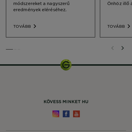
módszereket a nagyszerű
Önhöz illő 
eredmények eléréséhez.
TOVÁBB
TOVÁBB
SLIDE 1
SLIDE 2
SLIDE 3
KÖVESS MINKET HU