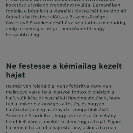
követése a legjobb eredményt nyújtja. Ez magában
foglalja a bőrallergia vizsgálat elvégzését legalább 48
órával a haj festése előtt, az összes szükséges
összetevő összekeverését és a szín tartása mindaddig,
amíg a csomag utasítja - nem rövidebb vagy
hosszabb ideig.
Ne festesse a kémiailag kezelt
hajat
Ha már van relaxálója, vagy fehérítva vagy van
melírezve van a haja, nagyon fontos ellenőrizni a
hajfesték-készlet használati figyelmeztetéseit, hogy
tudja, mikor biztonságos a festés, és hogyan
határozhatja meg az árnyalat kompatibilitását.
Sokszor előfordulhat, hogy a kezelés után néhány
hetet kell várnia, mielőtt festeni fogja a haját. Sajnos,
ha hennát használt a hajfestéshez, akkor a haj nem