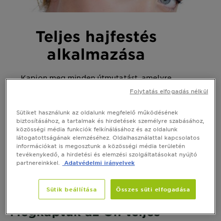
Teljes hajfestés
alkalmazása
Kapjon meg minden útmutatást, amelyre
szüksége van a hibátlan, gyökérfürdőtől
Folytatás elfogadás nélkül
kezdődő hajfestéshez otthon.
Sütiket használunk az oldalunk megfelelő működésének
biztosításához, a tartalmak és hirdetések személyre szabásához,
VÁSÁROLJON MOST
közösségi média funkciók felkínálásához és az oldalunk
látogatottságának elemzéséhez. Oldalhasználattal kapcsolatos
információkat is megosztunk a közösségi média területén
tevékenykedő, a hirdetési és elemzési szolgáltatásokat nyújtó
partnereinkkel.
Adatvédelmi irányelvek
Sütik beállítása
Összes süti elfogadása
Megkaptuk az Ön teljes