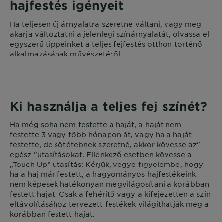
hajfestés igényeit
Ha teljesen új árnyalatra szeretne váltani, vagy meg
akarja változtatni a jelenlegi színárnyalatát, olvassa el
egyszerű tippeinket a teljes fejfestés otthon történő
alkalmazásának művészetéről.
Ki használja a teljes fej színét?
Ha még soha nem festette a haját, a haját nem
festette 3 vagy több hónapon át, vagy ha a haját
festette, de sötétebnek szeretné, akkor kövesse az"
egész "utasításokat. Ellenkező esetben kövesse a
„Touch Up” utasítás: Kérjük, vegye figyelembe, hogy
ha a haj már festett, a hagyományos hajfestékeink
nem képesek hatékonyan megvilágosítani a korábban
festett hajat. Csak a fehérítő vagy a kifejezetten a szín
eltávolításához tervezett festékek világíthatják meg a
korábban festett hajat.