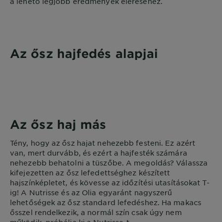
a lehető legjobb eredmények eléréséhez.
Az ősz hajfedés alapjai
Az ősz haj más
Tény, hogy az ősz hajat nehezebb festeni. Ez azért
van, mert durvább, és ezért a hajfesték számára
nehezebb behatolni a tüszőbe. A megoldás? Válassza
kifejezetten az ősz lefedettséghez készített
hajszínképletet, és kövesse az időzítési utasításokat T-
ig! A Nutrisse és az Olia egyaránt nagyszerű
lehetőségek az ősz standard lefedéshez. Ha makacs
ősszel rendelkezik, a normál szín csak úgy nem