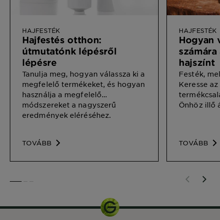
HAJFESTÉK
HAJFESTÉK
Hajfestés otthon:
Hogyan v
útmutatónk lépésről
számára 
lépésre
hajszínt
Tanulja meg, hogyan válassza ki a
Festék, mel
megfelelő termékeket, és hogyan
Keresse az 
használja a megfelelő
termékcsal
módszereket a nagyszerű
Önhöz illő 
eredmények eléréséhez.
TOVÁBB
TOVÁBB
SLIDE 1
SLIDE 2
SLIDE 3