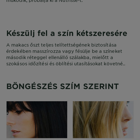
működik, próbálja ki a Nutrisse-t.
Készülj fel a szín kétszeresére
A makacs őszt teljes telítettségének biztosítása
érdekében masszírozza vagy fésülje be a színeket
második réteggel ellenálló szálakba, mielőtt a
szokásos időzítési és öblítési utasításokat követné..
BÖNGÉSZÉS SZÍM SZERINT