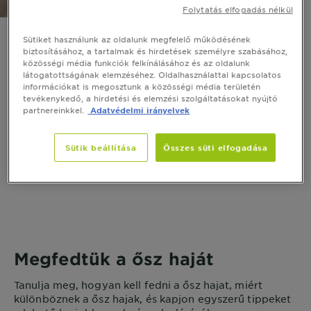
Folytatás elfogadás nélkül
Sütiket használunk az oldalunk megfelelő működésének
Ősz haj takarása
biztosításához, a tartalmak és hirdetések személyre szabásához,
közösségi média funkciók felkínálásához és az oldalunk
látogatottságának elemzéséhez. Oldalhasználattal kapcsolatos
Fedezze fel a szürke haj színezésének
információkat is megosztunk a közösségi média területén
hátrányait otthonában
tevékenykedő, a hirdetési és elemzési szolgáltatásokat nyújtó
partnereinkkel.
Adatvédelmi irányelvek
VÁSÁROLJON MOST
Sütik beállítása
Összes süti elfogadása
Megfedtük a ősz haját
Tanulja meg, hogyan kell fedni a ősz hajat, miért
különböznek a ősz hajak, és kapjon egyszerű tippeket