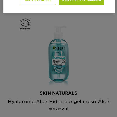
SKIN NATURALS
Hyaluronic Aloe Hidratáló gél mosó Áloé
vera-val