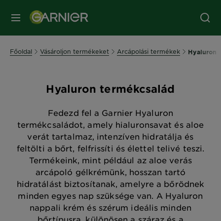
MENÜ
Főoldal
Vásároljon termékeket
Arcápolási termékek
Hyaluron
Hyaluron termékcsalád
Fedezd fel a Garnier Hyaluron
termékcsaládot, amely hialuronsavat és aloe
verát tartalmaz, intenzíven hidratálja és
feltölti a bőrt, felfrissíti és élettel telivé teszi.
Termékeink, mint például az aloe verás
arcápoló gélkrémünk, hosszan tartó
hidratálást biztosítanak, amelyre a bőrödnek
minden egyes nap szüksége van. A Hyaluron
nappali krém és szérum ideális minden
bőrtípusra, különösen a száraz és a