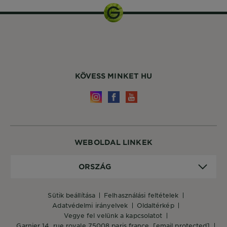
KÖVESS MINKET HU
WEBOLDAL LINKEK
Ország
ORSZÁG
sütik beállítása
felhasználási feltételek
adatvédelmi irányelvek
oldaltérkép
vegye fel velünk a kapcsolatot
garnier 14, rue royale 75008 paris france,
[email protected]