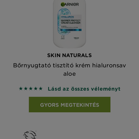
SKIN NATURALS
Bőrnyugtató tisztító krém hialuronsav
aloe
Lásd az összes véleményt
5 out of 5 stars based on reviews
GYORS MEGTEKINTÉS